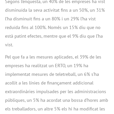
Segons l’enquesta, un 40% de les empreses ha vist
disminuïda la seva activitat fins a un 50%, un 31%
l’ha disminuït fins a un 80% i un 29% l’ha vist
reduïda fins al 100%. Només un 15% diu que no
està patint efectes, mentre que el 9% diu que l’ha
vist.
Pel que fa a les mesures aplicades, el 39% de les
empreses ha realitzat un ERTO, un 19% ha
implementat mesures de teletreball, un 6% s’ha
acollit a les línies de finançament addicional
extraordinàries impulsades per les administracions
públiques, un 5% ha acordat una bossa d’hores amb
els treballadors, un altre 5% els hi ha modificat les