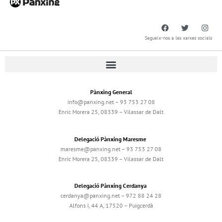
Segueix-nos a les xarxes socials
Pànxing General
info@panxing.net – 93 753 27 08
Enric Morera 25, 08339 – Vilassar de Dalt
Delegació Pànxing Maresme
maresme@panxing.net – 93 753 27 08
Enric Morera 25, 08339 – Vilassar de Dalt
Delegació Pànxing Cerdanya
cerdanya@panxing.net – 972 88 24 28
Alfons I, 44 A, 17520 – Puigcerdà