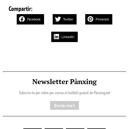
Compartir:
Facebook
Twitter
Pinterest
LinkedIn
Newsletter Pànxing
Subscriu-te per rebre per correu el butlletí gratuït de Pànxing.net​
Envia-me'l