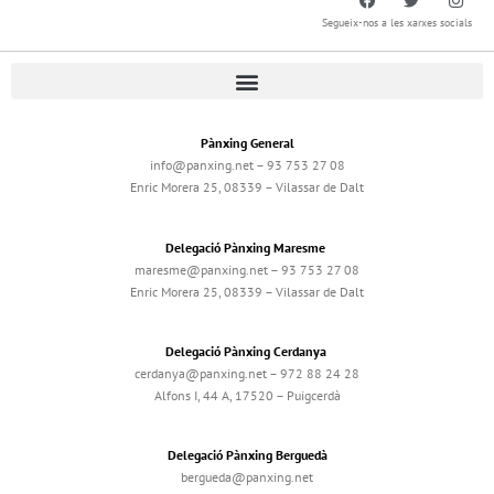
Segueix-nos a les xarxes socials
Pànxing General
info@panxing.net – 93 753 27 08
Enric Morera 25, 08339 – Vilassar de Dalt
Delegació Pànxing Maresme
maresme@panxing.net – 93 753 27 08
Enric Morera 25, 08339 – Vilassar de Dalt
Delegació Pànxing Cerdanya
cerdanya@panxing.net – 972 88 24 28
Alfons I, 44 A, 17520 – Puigcerdà
Delegació Pànxing Berguedà
bergueda@panxing.net