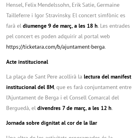
Hensel, Felix Mendelssohn, Erik Satie, Germaine
Tailleferre i Igor Stravinsky. El concert simfònic es
farà el
diumenge 9 de març, a les 18 h
. Les entrades
pel concert es poden adquirir al portal web
https://ticketara.com/b/ajuntament-berga
.
Acte institucional
La plaça de Sant Pere acollirà la
lectura del manifest
institucional del 8M
, que es farà conjuntament entre
l’Ajuntament de Berga i el Consell Comarcal del
Berguedà, el
divendres 7 de març, a les 12 h
.
Jornada sobre dignitat al cor de la llar
Una altra de les activitats programades és la