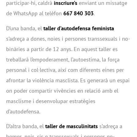
participar-hi, caldrà
inscriure’s
enviant un missatge
de WhatsApp al telèfon
667 840 303
.
D’una banda, el
taller d’autodefensa feminista
s’adreça a dones, noies i persones transsexuals i no-
binàries a partir de 12 anys. En aquest taller es
treballarà l’empoderament, l’autoestima, la força
personal i col·lectiva, així com diferents eines per
afrontar la violència masclista. Es generarà un espai
on poder compartir vivències en relació amb el
masclisme i desenvolupar estratègies
d’autodefensa.
D’altra banda, el
taller de masculinitats
s’adreça a
homes, nois, cis o transsexuals i persones no-