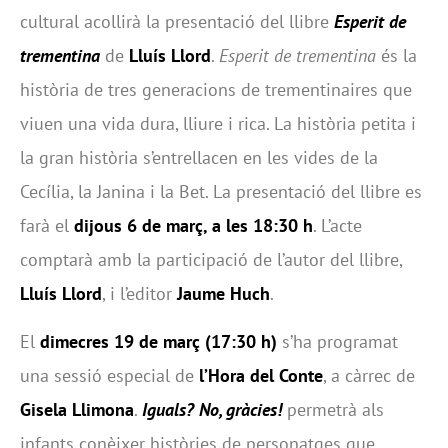
cultural acollirà la presentació del llibre
Esperit de
trementina
de
Lluís Llord
.
Esperit de trementina
és la
història de tres generacions de trementinaires que
viuen una vida dura, lliure i rica. La història petita i
la gran història s’entrellacen en les vides de la
Cecília, la Janina i la Bet. La presentació del llibre es
farà el
dijous 6 de març, a les 18:30 h
. L’acte
comptarà amb la participació de l’autor del llibre,
Lluís Llord
, i l’editor
Jaume Huch
.
El
dimecres 19 de març (17:30 h)
s’ha programat
una sessió especial de
l’Hora del Conte
, a càrrec de
Gisela Llimona
.
Iguals? No, gràcies!
permetrà als
infants conèixer històries de personatges que,