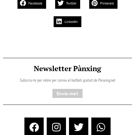
Facebook
Twitter
Pinterest
LinkedIn
Newsletter Pànxing
Subscriu-te per rebre per correu el butlletí gratuït de Pànxing.net​
Envia-me'l