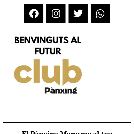
El Pànxing Maresme al teu