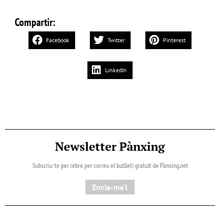
Compartir:
Facebook
Twitter
Pinterest
LinkedIn
Newsletter Pànxing
Subscriu-te per rebre per correu el butlletí gratuït de Pànxing.net​
Envia-me'l