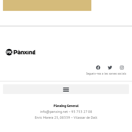
Segueix-nos a les xarxes socials
Pànxing General
info@panxing.net – 93 753 27 08
Enric Morera 25, 08339 – Vilassar de Dalt