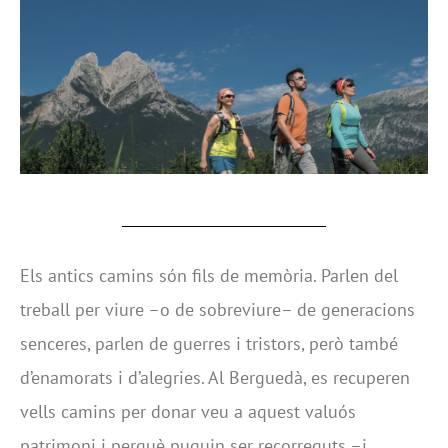
Els antics camins són fils de memòria. Parlen del
treball per viure –o de sobreviure– de generacions
senceres, parlen de guerres i tristors, però també
d’enamorats i d’alegries. Al Berguedà, es recuperen
vells camins per donar veu a aquest valuós
patrimoni i perquè puguin ser recorreguts –i