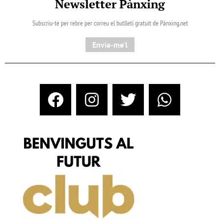
Newsletter Pànxing
Subscriu-te per rebre per correu el butlletí gratuït de Pànxing.net​
Envia-me'l