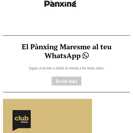
El Pànxing Maresme al teu
WhatsApp
Sigues el primer a tindre la revista a les teves mans.
Envia-me'l