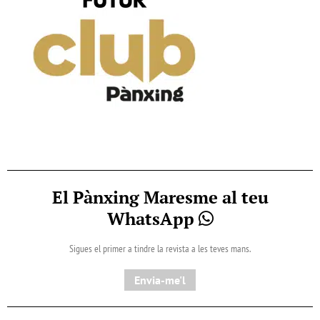
El Pànxing Maresme al teu
WhatsApp
Sigues el primer a tindre la revista a les teves mans.
Envia-me'l