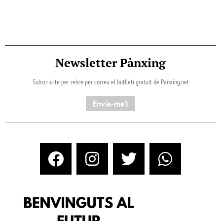
Newsletter Pànxing
Subscriu-te per rebre per correu el butlletí gratuït de Pànxing.net​
Envia-me'l