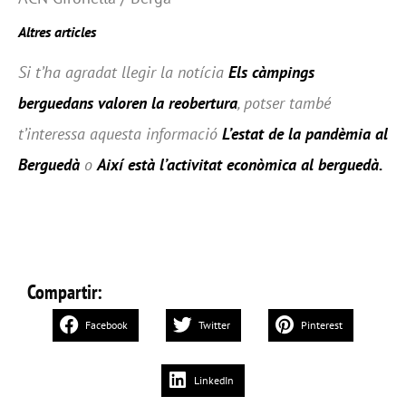
Altres articles
Si t’ha agradat llegir la notícia
Els càmpings
berguedans valoren la reobertura
, potser també
t’interessa aquesta informació
L’estat de la pandèmia al
Berguedà
o
Així està l’activitat econòmica al berguedà.
Compartir:
Facebook
Twitter
Pinterest
LinkedIn