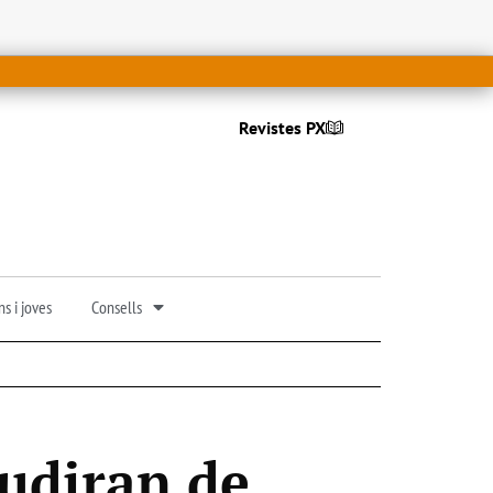
Revistes PX
s i joves
Consells
audiran de