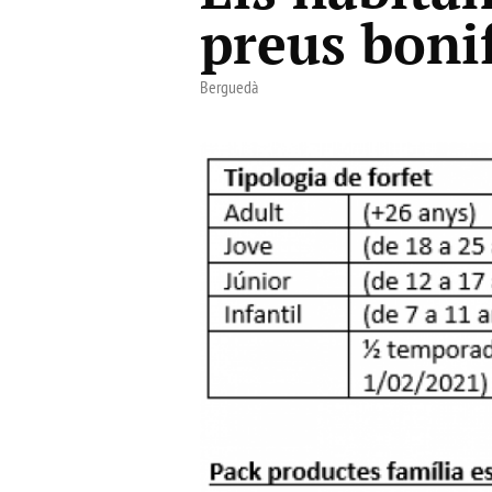
preus boni
Berguedà