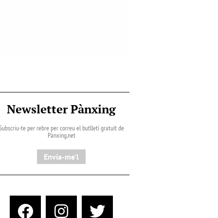
Newsletter Pànxing
Subscriu-te per rebre per correu el butlletí gratuït de
Pànxing.net​
Envia-me'l