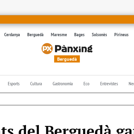
Cerdanya
Berguedà
Maresme
Bages
Solsonès
Pirineus
Berguedà
Esports
Cultura
Gastronomia
Eco
Entrevistes
Nen
nts del Berguedà g