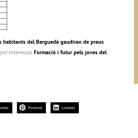
s habitants del Berguedà gaudiran de preus
pot interessar
Formació i futur pels joves del
witter
Pinterest
LinkedIn