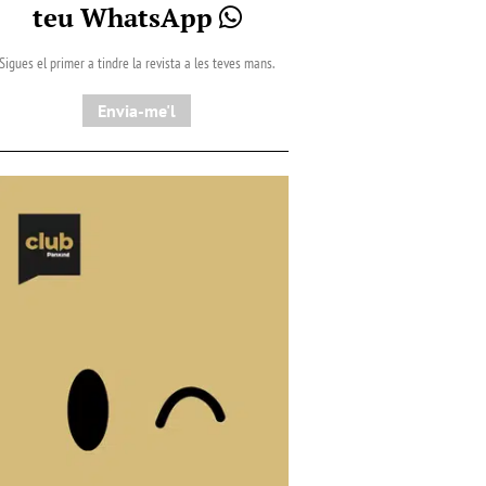
teu WhatsApp
Sigues el primer a tindre la revista a les teves mans.
Envia-me'l