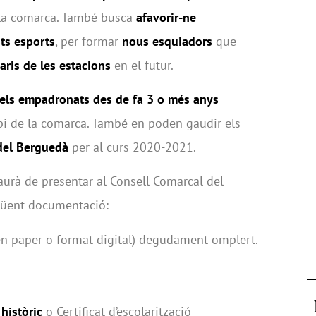
e la comarca. També busca
afavorir-ne
sts esports
, per formar
nous esquiadors
que
aris de les estacions
en el futur.
els empadronats des de fa 3 o més anys
i de la comarca. També en poden gaudir els
 del Berguedà
per al curs 2020-2021.
haurà de presentar al Consell Comarcal del
egüent documentació:
 (en paper o format digital) degudament omplert.
t
històric
o Certificat d’escolarització