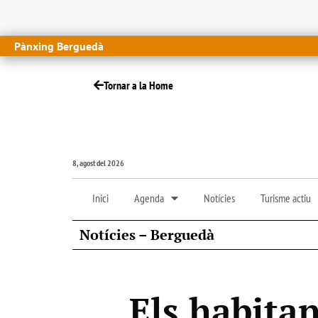
Pànxing Berguedà
Tornar a la Home
8, agost del 2026
Inici
Agenda
Notícies
Turisme actiu
Notícies – Berguedà
Els habita