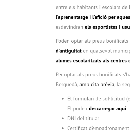
entre els habitants i escolars d
l’aprenentatge i l’afició per aque
esdevindran
els esportistes i usu
Poden optar als preus bonificats
d’antiguitat
en qualsevol municip
alumes escolaritzats als centres
Per optar als preus bonificats s’
Berguedà,
amb cita prèvia
, la s
El formulari de sol·licitud
El podeu
descarregar aquí
.
DNI del titular
Certificat d’empadronamen