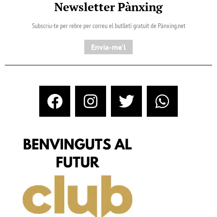
Newsletter Pànxing
Subscriu-te per rebre per correu el butlletí gratuït de Pànxing.net​
Envia-me'l