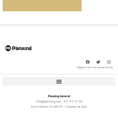
Segueix-nos a les xarxes socials
Pànxing General
info@panxing.net – 93 753 27 08
Enric Morera 25, 08339 – Vilassar de Dalt