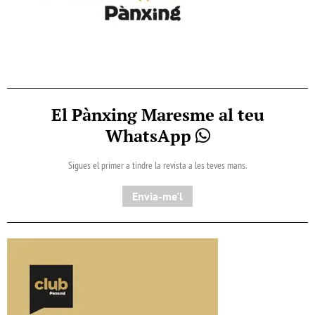
El Pànxing Maresme al teu
WhatsApp
Sigues el primer a tindre la revista a les teves mans.
Envia-me'l