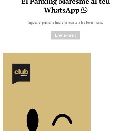
El Pànxing Maresme al teu
WhatsApp
Sigues el primer a tindre la revista a les teves mans.
Envia-me'l