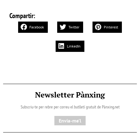
Compartir:
Facebook
Twitter
Pinterest
LinkedIn
Newsletter Pànxing
Subscriu-te per rebre per correu el butlletí gratuït de Pànxing.net​
Envia-me'l