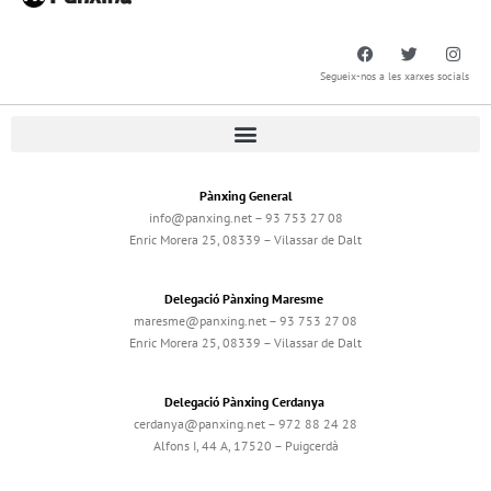
Segueix-nos a les xarxes socials
Pànxing General
info@panxing.net – 93 753 27 08
Enric Morera 25, 08339 – Vilassar de Dalt
Delegació Pànxing Maresme
maresme@panxing.net – 93 753 27 08
Enric Morera 25, 08339 – Vilassar de Dalt
Delegació Pànxing Cerdanya
cerdanya@panxing.net – 972 88 24 28
Alfons I, 44 A, 17520 – Puigcerdà