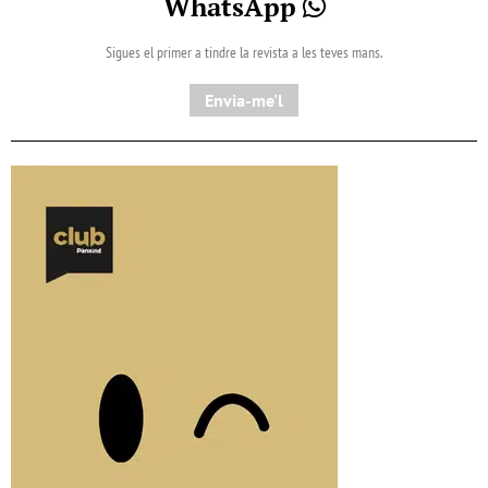
WhatsApp
Sigues el primer a tindre la revista a les teves mans.
Envia-me'l