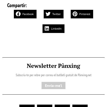
Compartir:
Facebook
Twitter
Pinterest
LinkedIn
Newsletter Pànxing
Subscriu-te per rebre per correu el butlletí gratuït de Pànxing.net​
Envia-me'l