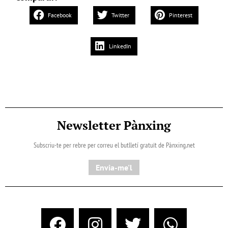
Facebook
Twitter
Pinterest
LinkedIn
Newsletter Pànxing
Subscriu-te per rebre per correu el butlletí gratuït de Pànxing.net​
Envia-me'l