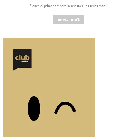
Sigues el primer a tindre la revista a les teves mans.
Envia-me'l