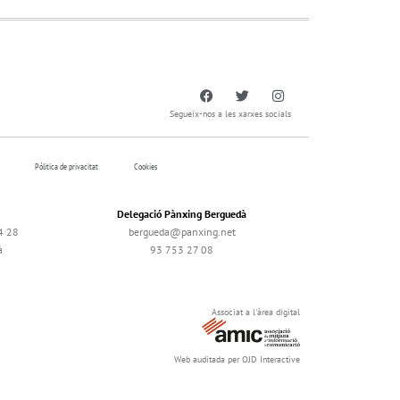
Segueix-nos a les xarxes socials
Pólitica de privacitat
Cookies
Delegació Pànxing Berguedà
4 28
bergueda@panxing.net
à
93 753 27 08
Associat a l'àrea digital
Web auditada per OJD Interactive