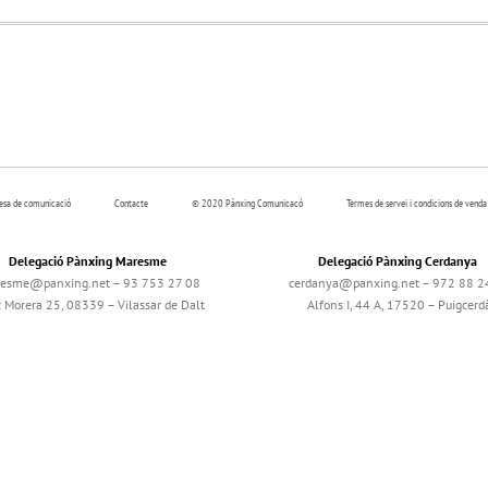
resa de comunicació
Contacte
© 2020 Pànxing Comunicacó
Termes de servei i condicions de venda
Delegació Pànxing Maresme
Delegació Pànxing Cerdanya
esme@panxing.net – 93 753 27 08
cerdanya@panxing.net – 972 88 2
c Morera 25, 08339 – Vilassar de Dalt
Alfons I, 44 A, 17520 – Puigcerd