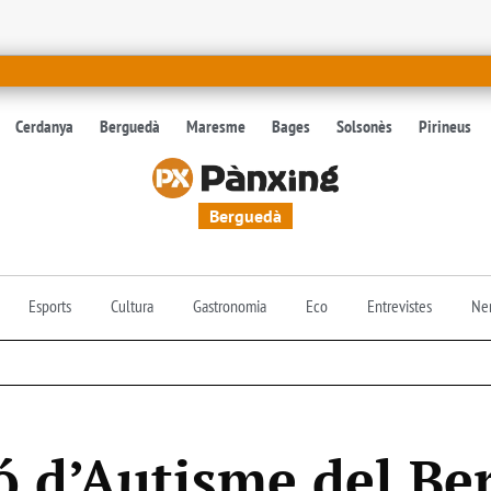
Cerdanya
Berguedà
Maresme
Bages
Solsonès
Pirineus
Berguedà
Esports
Cultura
Gastronomia
Eco
Entrevistes
Nen
ió d’Autisme del B