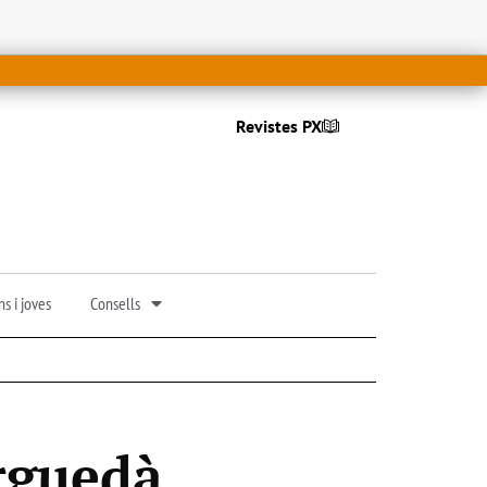
Revistes PX
s i joves
Consells
erguedà