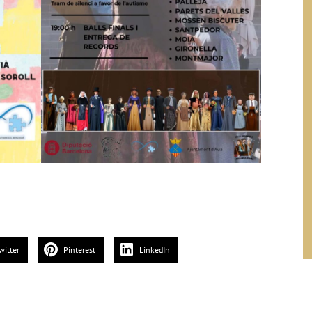
witter
Pinterest
LinkedIn