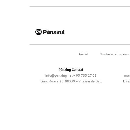
Anúncia’t
Els nostres serveis com a emp
Pànxing General
info@panxing.net – 93 753 27 08
mar
Enric Morera 25, 08339 – Vilassar de Dalt
Enri