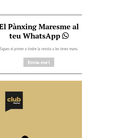
El Pànxing Maresme al
teu WhatsApp
Sigues el primer a tindre la revista a les teves mans.
Envia-me'l