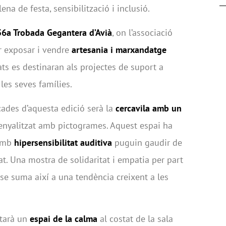
ena de festa, sensibilització i inclusió.
36a Trobada Gegantera d’Avià
, on l’associació
r exposar i vendre
artesania i marxandatge
tats es destinaran als projectes de suport a
les seves famílies.
cades d’aquesta edició serà la
cercavila amb un
nyalitzat amb pictogrames. Aquest espai ha
 amb
hipersensibilitat auditiva
puguin gaudir de
t. Una mostra de solidaritat i empatia per part
 se suma així a una tendència creixent a les
itarà un
espai de la calma
al costat de la sala