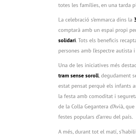
totes les famílies, en una tarda pl
La celebració s’emmarca dins la
comptarà amb un espai propi pe
solidari
. Tots els beneficis recap
persones amb l’espectre autista i 
Una de les iniciatives més desta
tram sense soroll
, degudament se
estat pensat perquè els infants
la festa amb comoditat i segureta
de la Colla Gegantera d’Avià, que
festes populars d’arreu del país.
A més, durant tot el matí, s’habil