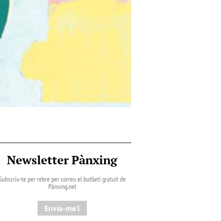
Newsletter Pànxing
Subscriu-te per rebre per correu el butlletí gratuït de
Pànxing.net​
Envia-me'l