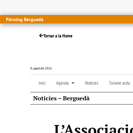
Pànxing Berguedà
Tornar a la Home
8, agost del 2026
Inici
Agenda
Notícies
Turisme actiu
Notícies – Berguedà
L’Associac