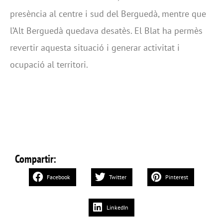
presència al centre i sud del Berguedà, mentre que
l’Alt Berguedà quedava desatès. El Blat ha permès
revertir aquesta situació i generar activitat i
ocupació al territori.
Compartir:
Facebook
Twitter
Pinterest
LinkedIn