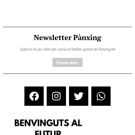
Newsletter Pànxing
Subscriu-te per rebre per correu el butlletí gratuït de Pànxing.net​
Envia-me'l