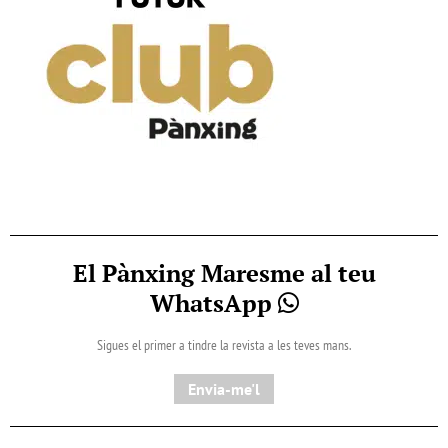
El Pànxing Maresme al teu
WhatsApp
Sigues el primer a tindre la revista a les teves mans.
Envia-me'l