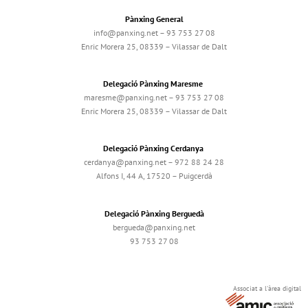
Pànxing General
info@panxing.net – 93 753 27 08
Enric Morera 25, 08339 – Vilassar de Dalt
Delegació Pànxing Maresme
maresme@panxing.net – 93 753 27 08
Enric Morera 25, 08339 – Vilassar de Dalt
Delegació Pànxing Cerdanya
cerdanya@panxing.net – 972 88 24 28
Alfons I, 44 A, 17520 – Puigcerdà
Delegació Pànxing Berguedà
bergueda@panxing.net
93 753 27 08
Associat a l'àrea digital