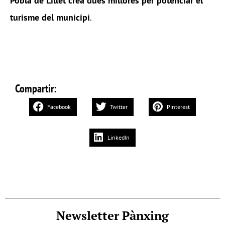
Pobla de Lillet crea dues millores per potenciar el
turisme del municipi
.
Compartir:
Facebook
Twitter
Pinterest
LinkedIn
Newsletter Pànxing