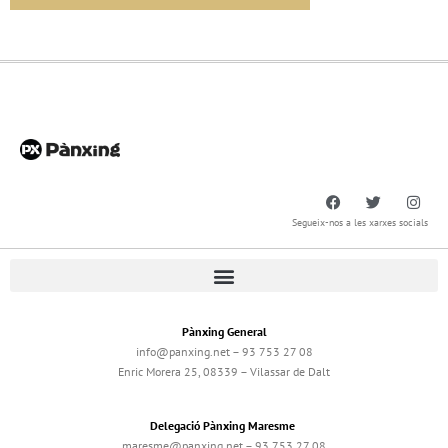
Segueix-nos a les xarxes socials
Pànxing General
info@panxing.net – 93 753 27 08
Enric Morera 25, 08339 – Vilassar de Dalt
Delegació Pànxing Maresme
maresme@panxing.net – 93 753 27 08