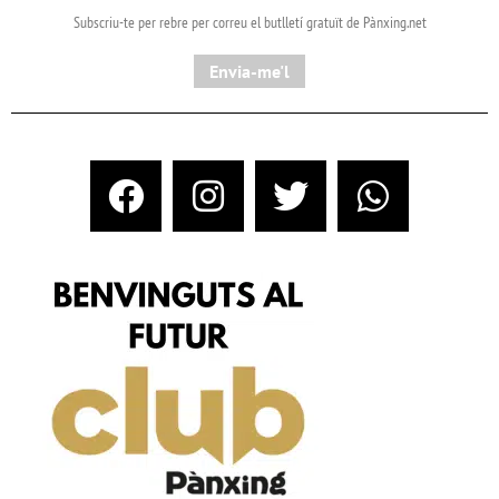
Subscriu-te per rebre per correu el butlletí gratuït de Pànxing.net​
Envia-me'l