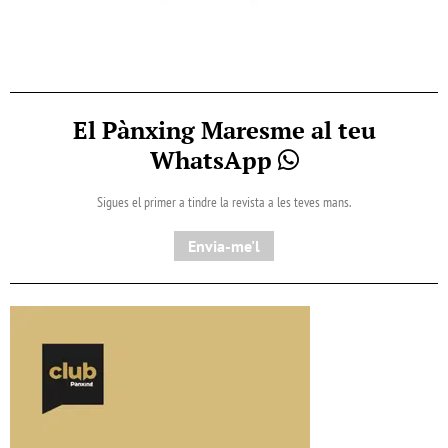
El Pànxing Maresme al teu
WhatsApp
Sigues el primer a tindre la revista a les teves mans.
Envia-me'l