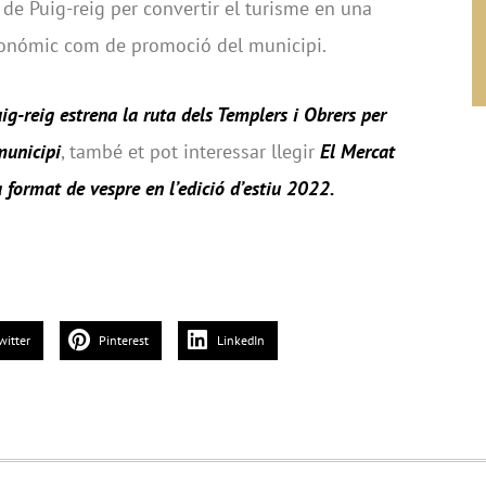
 de Puig-reig per convertir el turisme en una
onómic com de promoció del municipi.
ig-reig estrena la ruta dels Templers i Obrers per
municipi
, també et pot interessar llegir
El Mercat
 format de vespre en l’edició d’estiu 2022
.
witter
Pinterest
LinkedIn