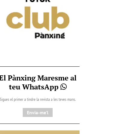
El Pànxing Maresme al
teu WhatsApp
Sigues el primer a tindre la revista a les teves mans.
Envia-me'l