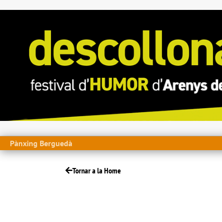
Pànxing Berguedà
Tornar a la Home