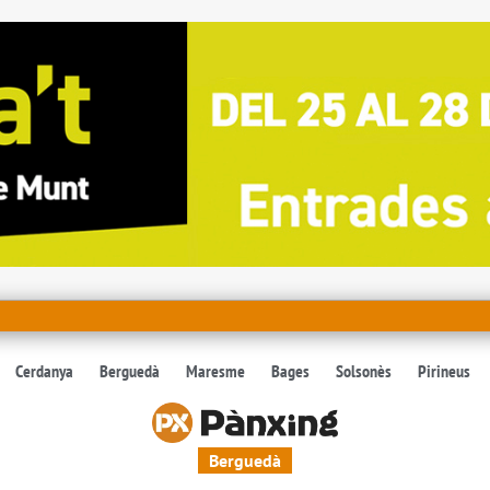
Cerdanya
Berguedà
Maresme
Bages
Solsonès
Pirineus
Berguedà