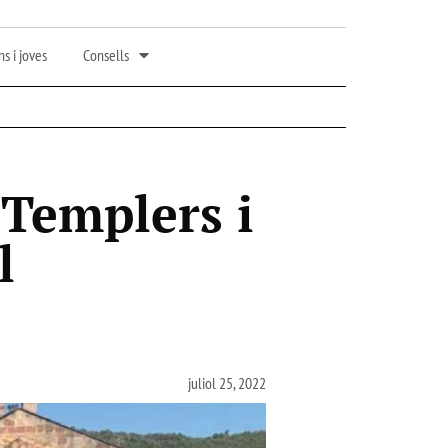
s i joves
Consells
 Templers i
l
juliol 25, 2022