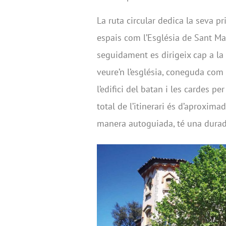
La ruta circular dedica la seva p
espais com l’Església de Sant Mart
seguidament es dirigeix cap a la 
veure’n l’església, coneguda com a
l’edifici del batan i les cardes pe
total de l’itinerari és d’aproxim
manera autoguiada, té una durada