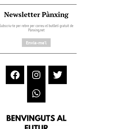
Newsletter Pànxing
Subscriu-te per rebre per correu el butlletí gratuït de
Pànxing.net​
Envia-me'l