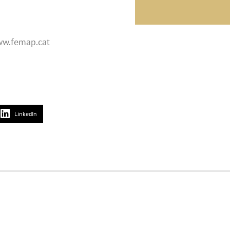
ww.femap.cat
LinkedIn