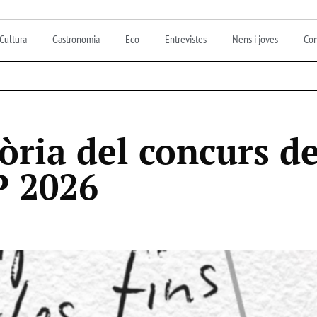
Cultura
Gastronomia
Eco
Entrevistes
Nens i joves
Con
òria del concurs d
P 2026