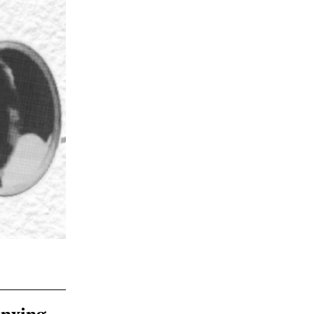
ànxing