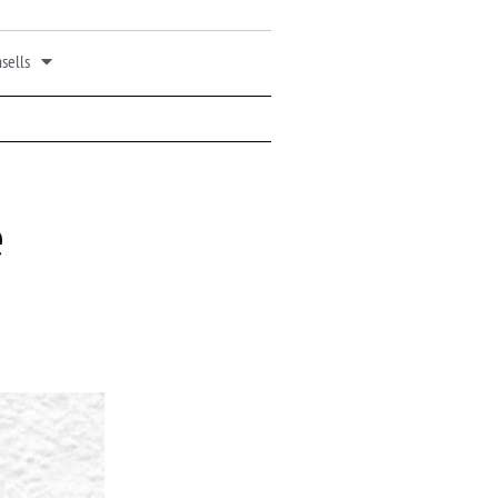
sells
e