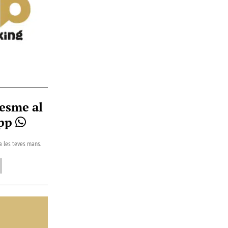
esme al
App
 a les teves mans.