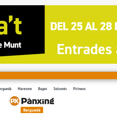
erguedà
Maresme
Bages
Solsonès
Pirineus
Berguedà