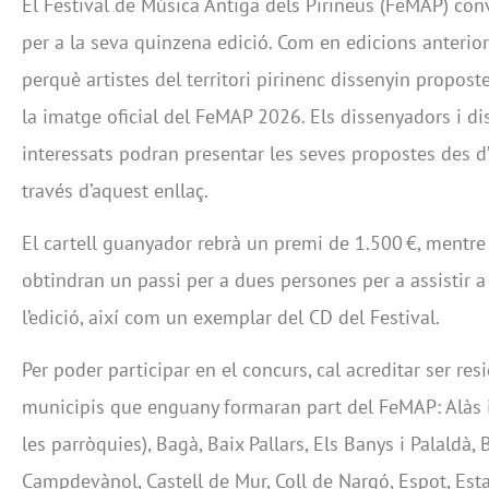
El Festival de Música Antiga dels Pirineus (FeMAP) conv
per a la seva quinzena edició. Com en edicions anteriors
perquè artistes del territori pirinenc dissenyin propos
la imatge oficial del FeMAP 2026. Els dissenyadors i di
interessats podran presentar les seves propostes des d’a
través d’aquest enllaç.
El cartell guanyador rebrà un premi de 1.500 €, mentre 
obtindran un passi per a dues persones per a assistir a
l’edició, així com un exemplar del CD del Festival.
Per poder participar en el concurs, cal acreditar ser res
municipis que enguany formaran part del FeMAP: Alàs i 
les parròquies), Bagà, Baix Pallars, Els Banys i Palaldà
Campdevànol, Castell de Mur, Coll de Nargó, Espot, Esta