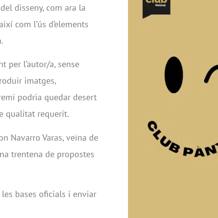
 del disseny, com ara la
 així com l’ús d’elements
.
nt per l’autor/a, sense
produir imatges,
 premi podria quedar desert
 qualitat requerit.
von Navarro Varas, veïna de
una trentena de propostes
es bases oficials i enviar