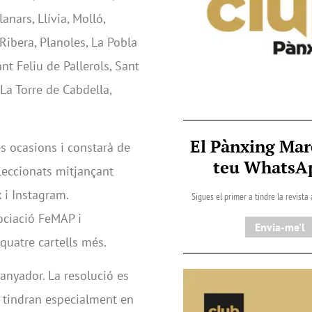
anars, Llívia, Molló,
 Ribera, Planoles, La Pobla
nt Feliu de Pallerols, Sant
 La Torre de Cabdella,
El Pànxing Mar
s ocasions i constarà de
teu Whats
eleccionats mitjançant
 i Instagram.
Sigues el primer a tindre la revista
ociació FeMAP i
Envia-me'l
quatre cartells més.
guanyador. La resolució es
es tindran especialment en