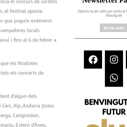
oca el concurs de cartells
, el festival aposta
Subscriu-te per rebre per correu el b
Pànxing.net​
tes que puguin esdevenir
Envia-me'l
ssenyadores locals
vui i fins al 6 de febrer a
que els finalistes
 tots els concerts de
ident d’algun dels
Cerc, Alp, Andorra (totes
, Berga, Camprodon,
mariu, Esterri d’Àneu,