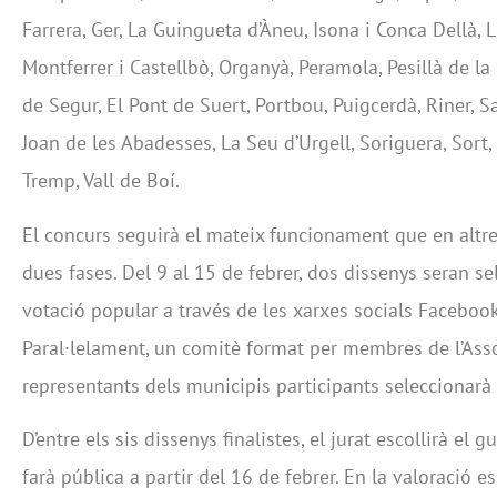
Farrera, Ger, La Guingueta d’Àneu, Isona i Conca Dellà, Ll
Montferrer i Castellbò, Organyà, Peramola, Pesillà de la
de Segur, El Pont de Suert, Portbou, Puigcerdà, Riner, Sa
Joan de les Abadesses, La Seu d’Urgell, Soriguera, Sort,
Tremp, Vall de Boí.
El concurs seguirà el mateix funcionament que en altre
dues fases. Del 9 al 15 de febrer, dos dissenys seran s
votació popular a través de les xarxes socials Facebook
Paral·lelament, un comitè format per membres de l’Ass
representants dels municipis participants seleccionarà 
D’entre els sis dissenys finalistes, el jurat escollirà el 
farà pública a partir del 16 de febrer. En la valoració 