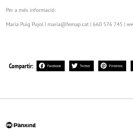
Per a més informació:
Maria Puig Pujol | maria@femap.cat | 660 576 745 | w
Compartir:
Facebook
Twitter
Pinterest