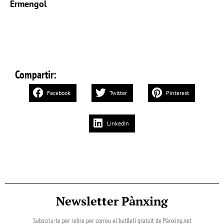
Ermengol
Compartir:
Facebook
Twitter
Pinterest
LinkedIn
Newsletter Pànxing
Subscriu-te per rebre per correu el butlletí gratuït de Pànxing.net​