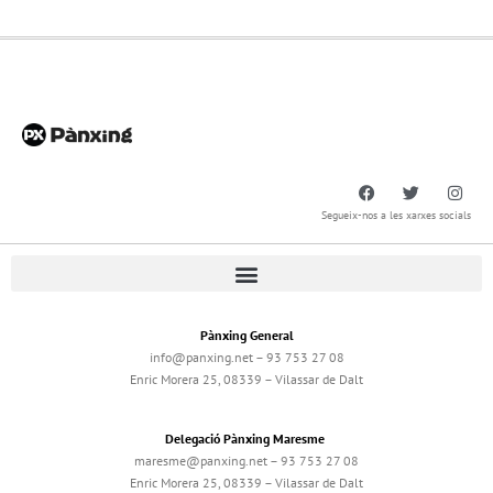
Segueix-nos a les xarxes socials
Pànxing General
info@panxing.net – 93 753 27 08
Enric Morera 25, 08339 – Vilassar de Dalt
Delegació Pànxing Maresme
maresme@panxing.net – 93 753 27 08
Enric Morera 25, 08339 – Vilassar de Dalt