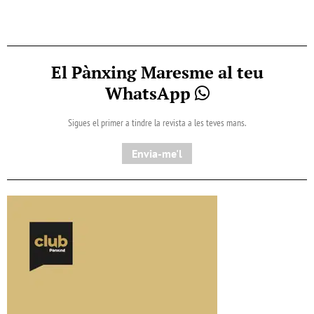
El Pànxing Maresme al teu
WhatsApp
Sigues el primer a tindre la revista a les teves mans.
Envia-me'l