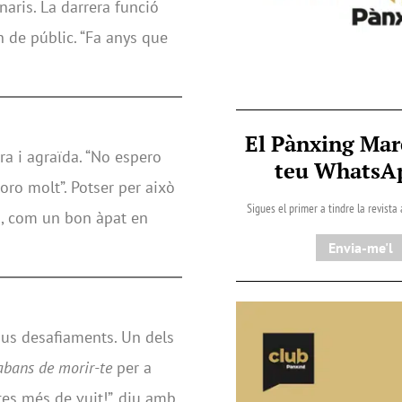
naris. La darrera funció
 de públic. “Fa anys que
El Pànxing Mar
ra i agraïda. “No espero
teu Whats
oro molt”. Potser per això
Sigues el primer a tindre la revista
es, com un bon àpat en
Envia-me'l
ous desafiaments. Un dels
 abans de morir-te
per a
tes més de vuit!”, diu amb