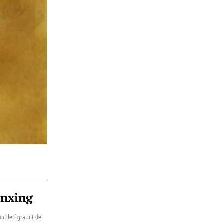
ànxing
utlletí gratuït de