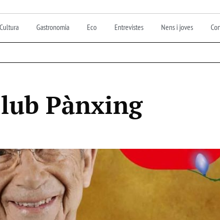
Cultura
Gastronomia
Eco
Entrevistes
Nens i joves
Con
lub Pànxing