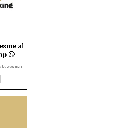
esme al
App
 a les teves mans.