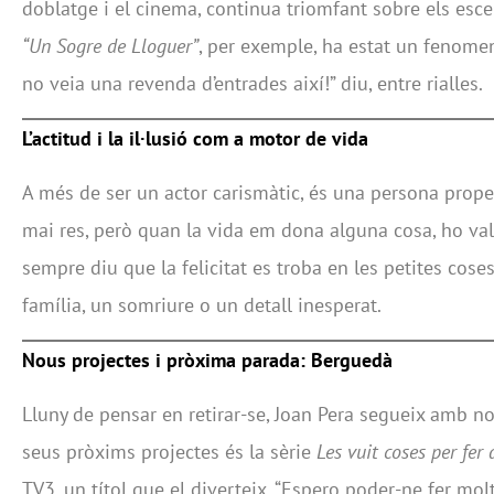
doblatge i el cinema, continua triomfant sobre els esce
“Un Sogre de Lloguer”
, per exemple, ha estat un fenomen
no veia una revenda d’entrades així!” diu, entre rialles.
L’actitud i la il·lusió com a motor de vida
A més de ser un actor carismàtic, és una persona prope
mai res, però quan la vida em dona alguna cosa, ho val
sempre diu que la felicitat es troba en les petites cos
família, un somriure o un detall inesperat.
Nous projectes i pròxima parada: Berguedà
Lluny de pensar en retirar-se, Joan Pera segueix amb n
seus pròxims projectes és la sèrie
Les vuit coses per fer
TV3, un títol que el diverteix. “Espero poder-ne fer mol