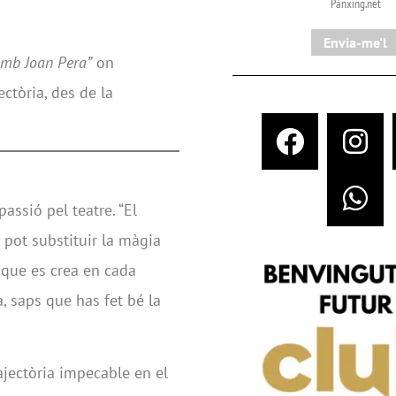
Pànxing.net​
Envia-me'l
amb Joan Pera”
on
ctòria, des de la
assió pel teatre. “El
es pot substituir la màgia
a que es crea en cada
, saps que has fet bé la
ajectòria impecable en el