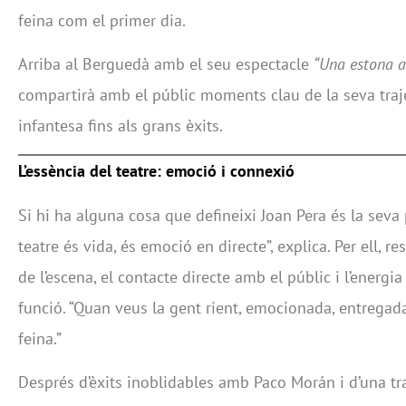
feina com el primer dia.
Arriba al Berguedà amb el seu espectacle
“Una estona 
compartirà amb el públic moments clau de la seva traje
infantesa fins als grans èxits.
L’essència del teatre: emoció i connexió
Si hi ha alguna cosa que defineixi Joan Pera és la seva p
teatre és vida, és emoció en directe”, explica. Per ell, r
de l’escena, el contacte directe amb el públic i l’energi
funció. “Quan veus la gent rient, emocionada, entregada
feina.”
Després d’èxits inoblidables amb Paco Morán i d’una tr