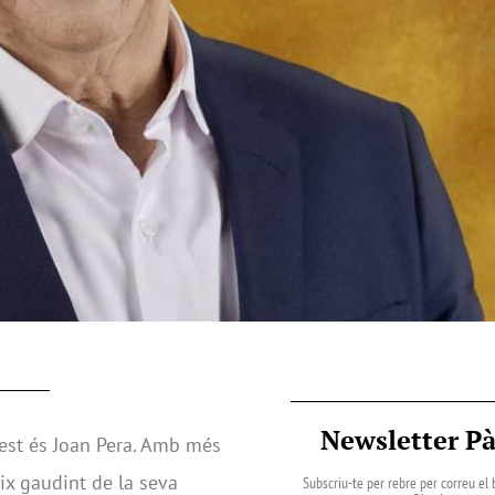
Newsletter P
uest és Joan Pera. Amb més
eix gaudint de la seva
Subscriu-te per rebre per correu el b