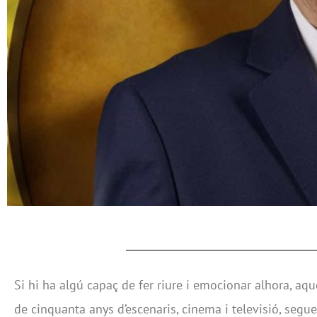
Si hi ha algú capaç de fer riure i emocionar alhora, aq
de cinquanta anys d’escenaris, cinema i televisió, segu