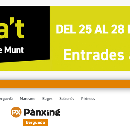
erguedà
Maresme
Bages
Solsonès
Pirineus
Berguedà