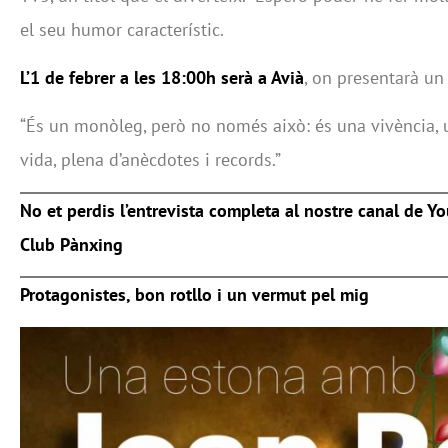
el seu humor característic.
L’1 de febrer a les 18:00h serà a Avià
, on presentarà un
“És un monòleg, però no només això: és una vivència, 
vida, plena d’anècdotes i records.”
No et perdis l’entrevista completa al nostre canal de Yo
Club Pànxing
Protagonistes, bon rotllo i un vermut pel mig