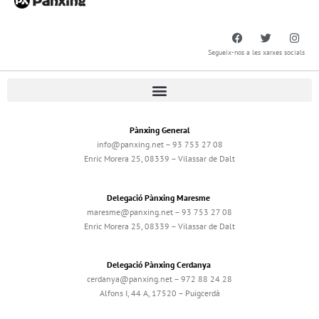
Segueix-nos a les xarxes socials
Pànxing General
info@panxing.net – 93 753 27 08
Enric Morera 25, 08339 – Vilassar de Dalt
Delegació Pànxing Maresme
maresme@panxing.net – 93 753 27 08
Enric Morera 25, 08339 – Vilassar de Dalt
Delegació Pànxing Cerdanya
cerdanya@panxing.net – 972 88 24 28
Alfons I, 44 A, 17520 – Puigcerdà