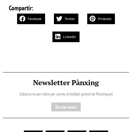
Compartir:
Facebook
Twitter
Pinterest
LinkedIn
Newsletter Pànxing
Subscriu-te per rebre per correu el butlletí gratuït de Pànxing.net​
Envia-me'l