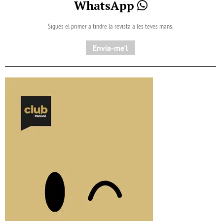
WhatsApp
Sigues el primer a tindre la revista a les teves mans.
Envia-me'l