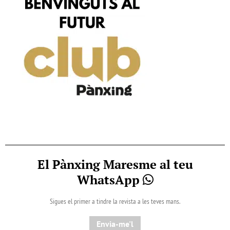
El Pànxing Maresme al teu
WhatsApp
Sigues el primer a tindre la revista a les teves mans.
Envia-me'l