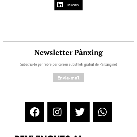
LinkedIn
Newsletter Pànxing
Subscriu-te per rebre per correu el butlletí gratuït de Pànxing.net​
Envia-me'l