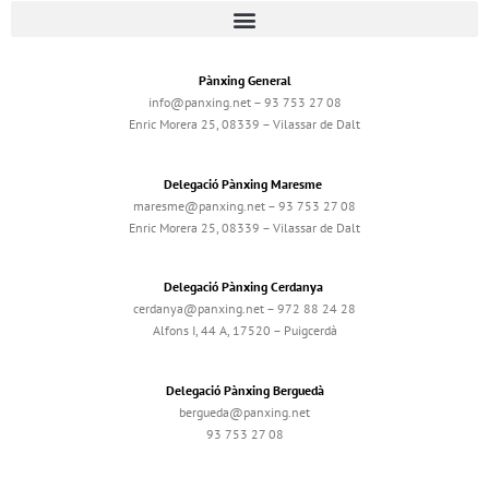
Pànxing General
info@panxing.net – 93 753 27 08
Enric Morera 25, 08339 – Vilassar de Dalt
Delegació Pànxing Maresme
maresme@panxing.net – 93 753 27 08
Enric Morera 25, 08339 – Vilassar de Dalt
Delegació Pànxing Cerdanya
cerdanya@panxing.net – 972 88 24 28
Alfons I, 44 A, 17520 – Puigcerdà
Delegació Pànxing Berguedà
bergueda@panxing.net
93 753 27 08