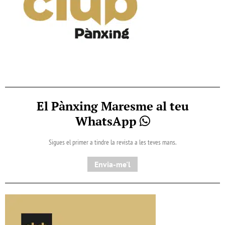
El Pànxing Maresme al teu
WhatsApp
Sigues el primer a tindre la revista a les teves mans.
Envia-me'l