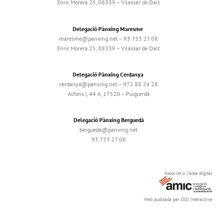
Enric Morera 25, 08339 – Vilassar de Dalt
Delegació Pànxing Maresme
maresme@panxing.net – 93 753 27 08
Enric Morera 25, 08339 – Vilassar de Dalt
Delegació Pànxing Cerdanya
cerdanya@panxing.net – 972 88 24 28
Alfons I, 44 A, 17520 – Puigcerdà
Delegació Pànxing Berguedà
bergueda@panxing.net
93 753 27 08
Associat a l'àrea digital
Web auditada per OJD Interactive