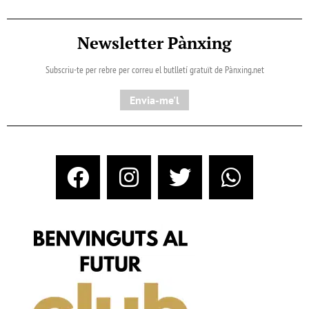
Newsletter Pànxing
Subscriu-te per rebre per correu el butlletí gratuït de Pànxing.net​
Envia-me'l