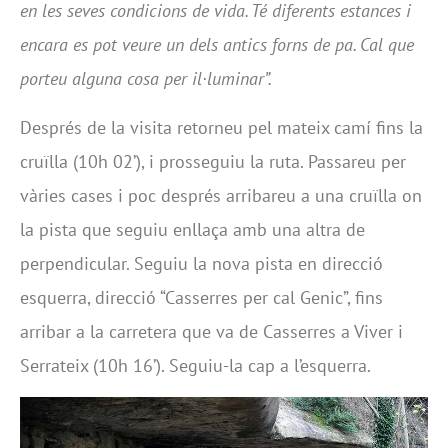
en les seves condicions de vida. Té diferents estances i
encara es pot veure un dels antics forns de pa. Cal que
porteu alguna cosa per il·luminar”.
Després de la visita retorneu pel mateix camí fins la
cruïlla (10h 02’), i prosseguiu la ruta. Passareu per
vàries cases i poc després arribareu a una cruïlla on
la pista que seguiu enllaça amb una altra de
perpendicular. Seguiu la nova pista en direcció
esquerra, direcció “Casserres per cal Genic”, fins
arribar a la carretera que va de Casserres a Viver i
Serrateix (10h 16’). Seguiu-la cap a l’esquerra.