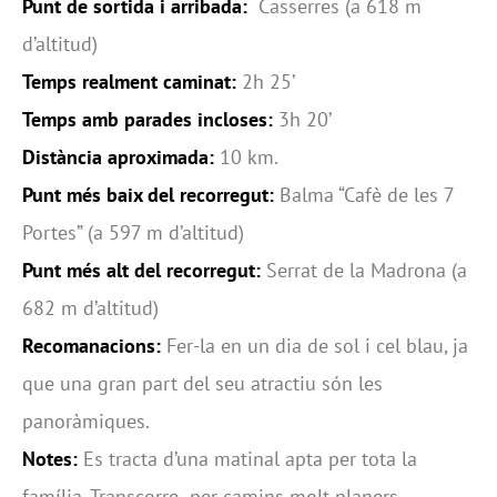
Punt de sortida i arribada:
Casserres (a 618 m
d’altitud)
Temps realment caminat:
2h 25’
Temps amb parades incloses:
3h 20’
Distància aproximada:
10 km.
Punt més baix del recorregut:
Balma “Cafè de les 7
Portes” (a 597 m d’altitud)
Punt més alt del recorregut:
Serrat de la Madrona (a
682 m d’altitud)
Recomanacions:
Fer-la en un dia de sol i cel blau, ja
que una gran part del seu atractiu són les
panoràmiques.
Notes:
Es tracta d’una matinal apta per tota la
família. Transcorre per camins molt planers.