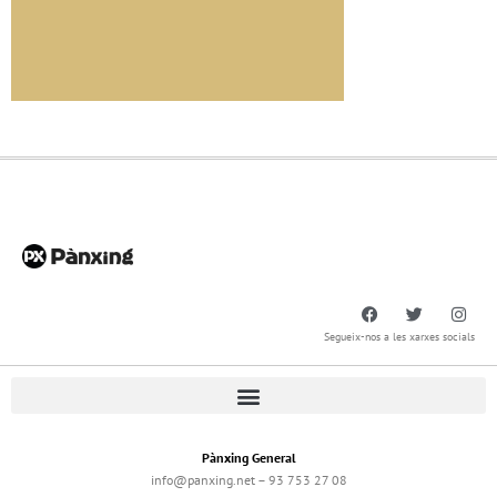
Segueix-nos a les xarxes socials
Pànxing General
info@panxing.net – 93 753 27 08