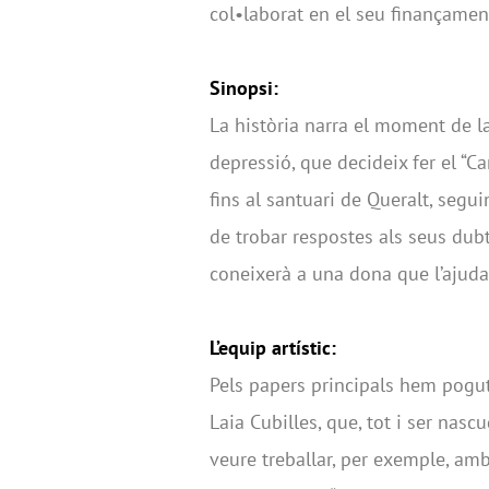
col•laborat en el seu finançamen
Sinopsi:
La història narra el moment de l
depressió, que decideix fer el “
fins al santuari de Queralt, segu
de trobar respostes als seus dubt
coneixerà a una dona que l’ajuda
L’equip artístic:
Pels papers principals hem pogut
Laia Cubilles, que, tot i ser nas
veure treballar, per exemple, amb 