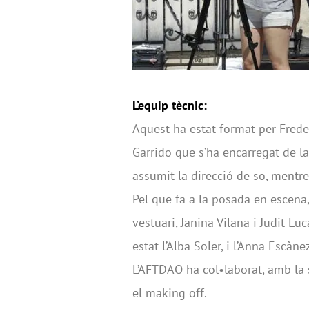
L’equip tècnic:
Aquest ha estat format per Freder
Garrido que s’ha encarregat de l
assumit la direcció de so, mentre 
Pel que fa a la posada en escena,
vestuari, Janina Vilana i Judit Lu
estat l’Alba Soler, i l’Anna Escàn
L’AFTDAO ha col•laborat, amb la se
el making off.