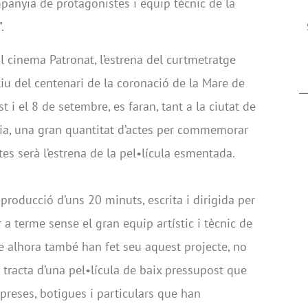
anyia de protagonistes i equip técnic de la
.
al cinema Patronat, l’estrena del curtmetratge
iu del centenari de la coronació de la Mare de
t i el 8 de setembre, es faran, tant a la ciutat de
lia, una gran quantitat d’actes per commemorar
es serà l’estrena de la pel•lícula esmentada.
 producció d’uns 20 minuts, escrita i dirigida per
a terme sense el gran equip artístic i tècnic de
 alhora també han fet seu aquest projecte, no
 tracta d’una pel•lícula de baix pressupost que
mpreses, botigues i particulars que han