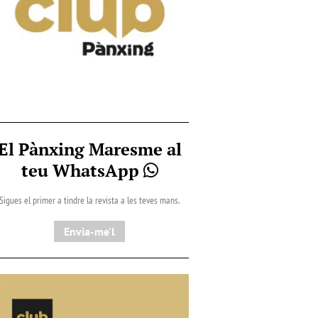
El Pànxing Maresme al
teu WhatsApp
Sigues el primer a tindre la revista a les teves mans.
Envia-me'l