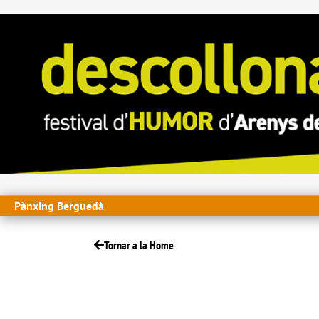
Pànxing Berguedà
Tornar a la Home