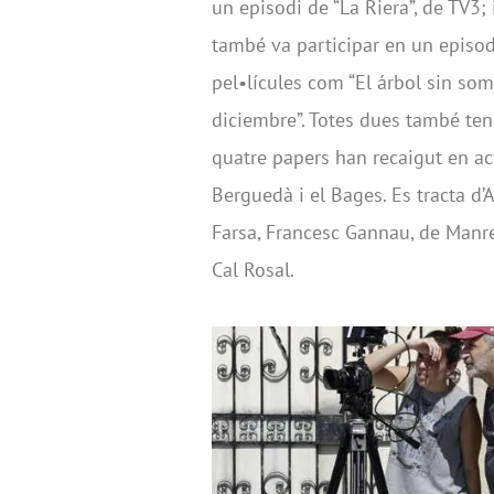
un episodi de “La Riera”, de TV3; 
també va participar en un episodi
pel•lícules com “El árbol sin somb
diciembre”. Totes dues també tene
quatre papers han recaigut en ac
Berguedà i el Bages. Es tracta d
Farsa, Francesc Gannau, de Manre
Cal Rosal.