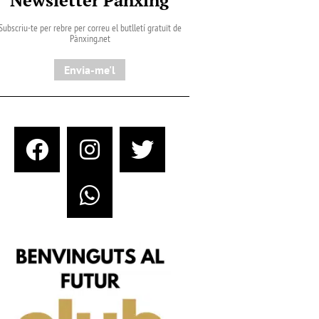
Subscriu-te per rebre per correu el butlletí gratuït de
Pànxing.net​
Envia-me'l