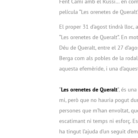
Fent Camí amb el Russi… en comp
película “Les orenetes de Queralt”
El proper 31 d’agost tindrà lloc, 
“Les orenetes de Queralt”. En mot
Déu de Queralt, entre el 27 d’agos
Berga com als pobles de la roda
aquesta efemèride, i una d’aquest
“
Les orenetes de Queralt
”, és una
mi, però que no hauria pogut dur 
persones que m’han envoltat, que
escatimant ni temps ni esforç. Es
ha tingut l’ajuda d’un seguit d’e