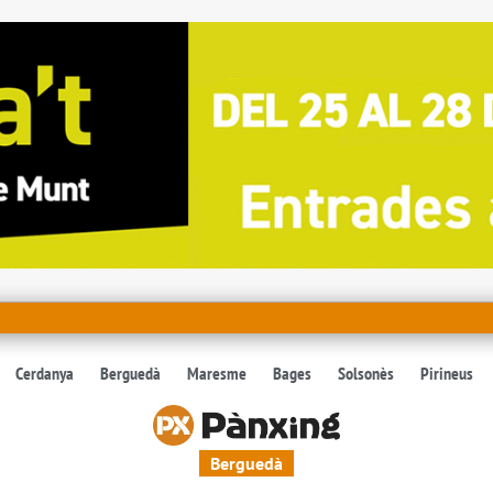
Cerdanya
Berguedà
Maresme
Bages
Solsonès
Pirineus
Berguedà