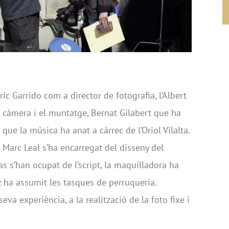
ic Garrido com a director de fotografia, l’Albert
a càmera i el muntatge, Bernat Gilabert que ha
que la música ha anat a càrrec de l’Oriol Vilalta.
 Marc Leal s’ha encarregat del disseny del
cas s’han ocupat de l’script, la maquilladora ha
ez ha assumit les tasques de perruqueria.
va experiència, a la realització de la foto fixe i