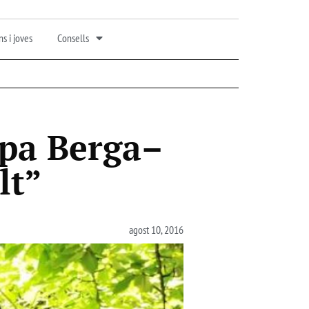
s i joves
Consells
apa Berga–
lt”
agost 10, 2016