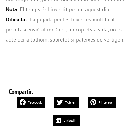
Nota:
El temps és l’invertit per mi aquest dia.
Dificultat:
La pujada per les feixes és molt fàcil,
però l’ascensió al roc Groc, un cop ets a sota, no és
apte per a tothom, sobretot si pateixes de vertigen.
Compartir:
Facebook
Twitter
Pinterest
LinkedIn