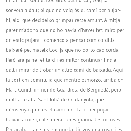
En arribar sota el Roc Gros del Forcat, veig la
senyera a dalt; el que no veig és el camí per pujar-
hi, així que decideixo grimpar recte amunt. A mitja
paret m’adono que no ho havia d’haver fet; miro per
on estic pujant i començo a pensar com cordills
baixaré pel mateix lloc, ja que no porto cap corda.
Però ara ja he fet tard i és millor continuar fins a
dalt i mirar de trobar un altre camí de baixada. Aquí
la sort em somriu, ja que mentre esmorzo, arriba en
Marc Cunill, un noi de Guardiola de Berguedà, però
molt arrelat a Sant Julià de Cerdanyola, que
m’ensenya quin és el camí més fàcil per pujar i
baixar, això sí, cal superar unes graonades rocoses.
Per acabar, tan sols em queda dir-vos una cosa, i és