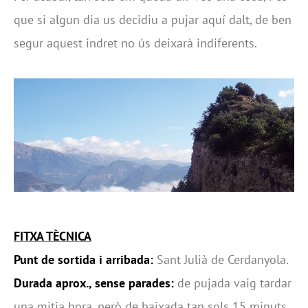
que si algun dia us decidiu a pujar aquí dalt, de ben
segur aquest indret no ús deixarà indiferents.
FITXA TÈCNICA
Punt de sortida i arribada:
Sant Julià de Cerdanyola.
Durada aprox., sense parades:
de pujada vaig tardar
una mitja hora, però de baixada tan sols 15 minuts.