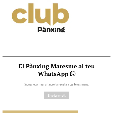
El Pànxing Maresme al teu
WhatsApp
Sigues el primer a tindre la revista a les teves mans.
Envia-me'l