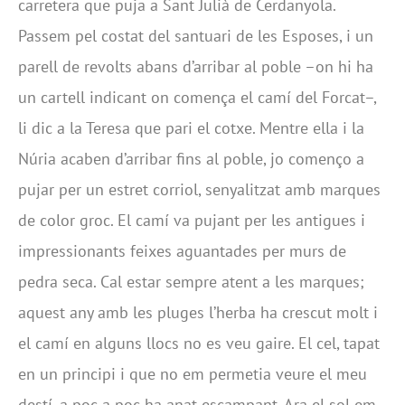
carretera que puja a Sant Julià de Cerdanyola.
Passem pel costat del santuari de les Esposes, i un
parell de revolts abans d’arribar al poble –on hi ha
un cartell indicant on comença el camí del Forcat–,
li dic a la Teresa que pari el cotxe. Mentre ella i la
Núria acaben d’arribar fins al poble, jo començo a
pujar per un estret corriol, senyalitzat amb marques
de color groc. El camí va pujant per les antigues i
impressionants feixes aguantades per murs de
pedra seca. Cal estar sempre atent a les marques;
aquest any amb les pluges l’herba ha crescut molt i
el camí en alguns llocs no es veu gaire. El cel, tapat
en un principi i que no em permetia veure el meu
destí, a poc a poc ha anat escampant. Ara el sol em