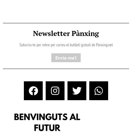
Newsletter Pànxing
Subscriu-te per rebre per correu el butlletí gratuït de Pànxing.net​
Envia-me'l