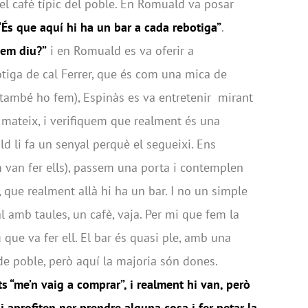
el cafè típic del poble. En Romuald va posar
“És que aquí hi ha un bar a cada rebotiga”
.
 em diu?”
i en Romuald es va oferir a
otiga de cal Ferrer, que és com una mica de
també ho fem), Espinàs es va entretenir mirant
l mateix, i verifiquem que realment és una
ld li fa un senyal perquè el segueixi. Ens
m van fer ells), passem una porta i contemplen
 que realment allà hi ha un bar. I no un simple
al amb taules, un cafè, vaja. Per mi que fem la
que va fer ell. El bar és quasi ple, amb una
de poble, però aquí la majoria són dones.
s “me’n vaig a comprar”, i realment hi van, però
i aprofiten per prendre alguna cosa i fer petar la