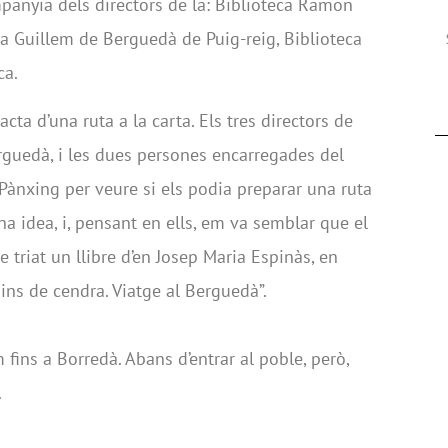
anyia dels directors de la: Biblioteca Ramon
ca Guillem de Berguedà de Puig-reig, Biblioteca
ca.
ta d’una ruta a la carta. Els tres directors de
rguedà, i les dues persones encarregades del
a Pànxing per veure si els podia preparar una ruta
a idea, i, pensant en ells, em va semblar que el
He triat un llibre d’en Josep Maria Espinàs, en
mins de cendra. Viatge al Berguedà”.
 fins a Borredà. Abans d’entrar al poble, però,
.