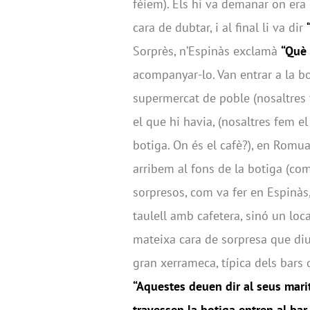
fèiem). Els hi va demanar on era 
cara de dubtar, i al final li va dir
Sorprès, n’Espinàs exclamà
“Què
acompanyar-lo. Van entrar a la b
supermercat de poble (nosaltres 
el que hi havia, (nosaltres fem e
botiga. On és el cafè?), en Romua
arribem al fons de la botiga (co
sorpresos, com va fer en Espinàs,
taulell amb cafetera, sinó un loc
mateixa cara de sorpresa que diu 
gran xerrameca, típica dels bars 
“Aquestes deuen dir al seus marit
travessen la botiga entren al bar 