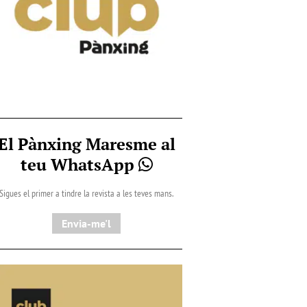
El Pànxing Maresme al
teu WhatsApp
Sigues el primer a tindre la revista a les teves mans.
Envia-me'l