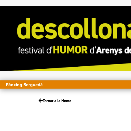
Pànxing Berguedà
Tornar a la Home