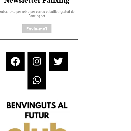
Subscriu-te per rebre per correu el butlletí gratuït de
Pànxing.net​
Envia-me'l