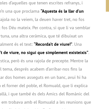
oles d’aquelles que tenen escrites refranys, i
e’n una que proclama
“Aquesta és la llar d’un
rajola no la veiem, la deuen haver tret, no fos
 fos Déu mateix. Per contra, si que li va semblar
tuna, una altra ceràmica, que té dibuixat un
ealment és el text:
“Recorda’t de viure!”
. Una
’t de viure, no sigui que simplement existeixis”
.
stica, però és una rajola de precepte. Mentre la
 tema, després acabem d’arribar-nos fins la
obar dos homes asseguts en un banc, avui hi ha
el forner del poble, el Romuald, que li explica
 allà, i que també és dels Amics del Romànic del
 i em trobava amb el Romuald a les reunions que