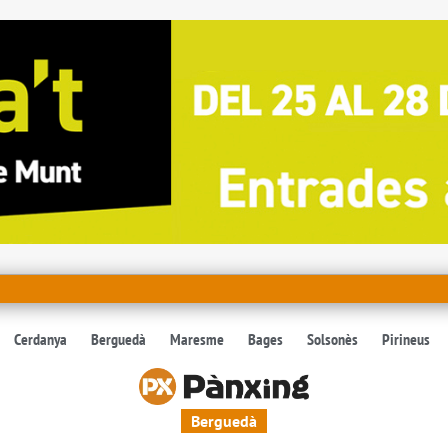
Cerdanya
Berguedà
Maresme
Bages
Solsonès
Pirineus
Berguedà