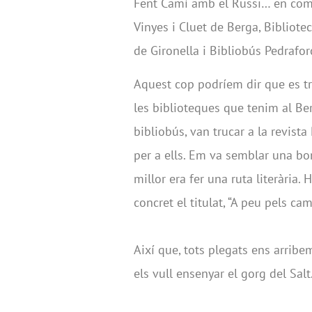
Fent Camí amb el Russi… en comp
Vinyes i Cluet de Berga, Bibliote
de Gironella i Bibliobús Pedrafor
Aquest cop podríem dir que es trac
les biblioteques que tenim al Be
bibliobús, van trucar a la revist
per a ells. Em va semblar una bon
millor era fer una ruta literària. 
concret el titulat, “A peu pels ca
Així que, tots plegats ens arribem
els vull ensenyar el gorg del Salt