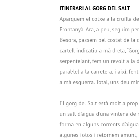
ITINERARI AL GORG DEL SALT
Aparquem el cotxe a la cruïlla de
Frontanyà. Ara, a peu, seguim per
Besora, passem pel costat de la c
cartell indicatiu a mà dreta, “Gor
serpentejant, fem un revolt a la 
paral·lel a la carretera, i així, fen
a mà esquerra. Total, uns deu mi
El gorg del Salt està molt a prop
un salt d’aigua d’una vintena de
forma en alguns corrents d’aigua
algunes fotos i retornem amunt, i