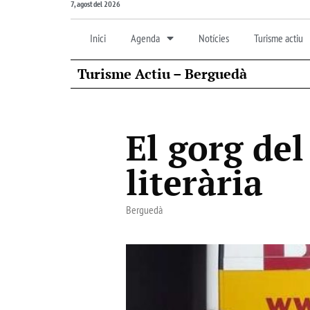
7, agost del 2026
Inici
Agenda
Notícies
Turisme actiu
Turisme Actiu – Berguedà
El gorg del
literària
Berguedà