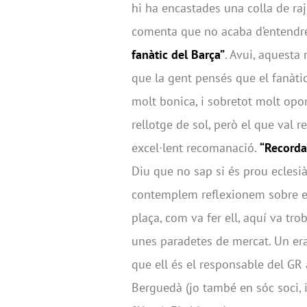
hi ha encastades una colla de raj
comenta que no acaba d’entendr
fanàtic del Barça”
. Avui, aquesta 
que la gent pensés que el fanàtic
molt bonica, i sobretot molt opor
rellotge de sol, però el que val r
excel·lent recomanació.
“Recorda
Diu que no sap si és prou eclesià
contemplem reflexionem sobre el
plaça, com va fer ell, aquí va tr
unes paradetes de mercat. Un era 
que ell és el responsable del GR
Berguedà (jo també en sóc soci,