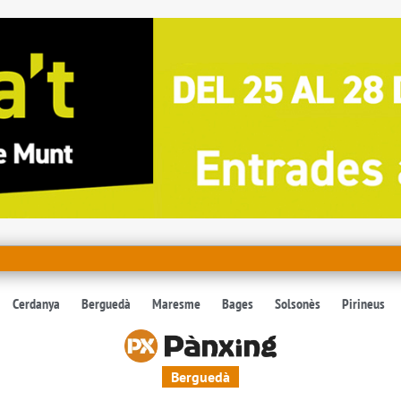
Cerdanya
Berguedà
Maresme
Bages
Solsonès
Pirineus
Berguedà