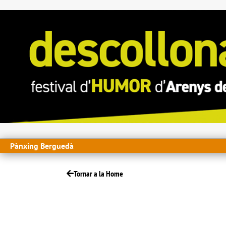
Pànxing Berguedà
Tornar a la Home