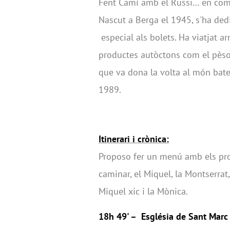
Fent Camí amb el Russi… en comp
Nascut a Berga el 1945, s'ha dedi
especial als bolets. Ha viatjat a
productes autòctons com el pèsol 
que va dona la volta al món bate
1989.
Itinerari i crònica:
Proposo fer un menú amb els pr
caminar, el Miquel, la Montserrat, l
Miquel xic i la Mònica.
18h 49' – Església de Sant Marc 