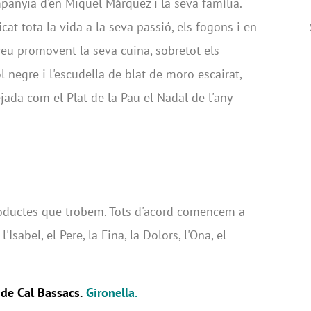
anyia d'en Miquel Márquez i la seva família.
cat tota la vida a la seva passió, els fogons i en
rreu promovent la seva cuina, sobretot els
negre i l'escudella de blat de moro escairat,
jada com el Plat de la Pau el Nadal de l'any
oductes que trobem. Tots d'acord comencem a
'Isabel, el Pere, la Fina, la Dolors, l'Ona, el
de Cal Bassacs.
Gironella.