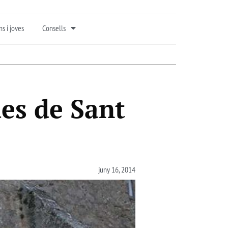
s i joves
Consells
ues de Sant
juny 16, 2014