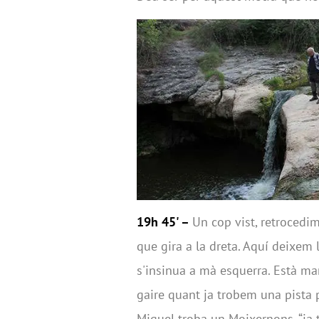
19h 45' –
Un cop vist, retrocedim
que gira a la dreta. Aquí deixem 
s'insinua a mà esquerra. Està ma
gaire quant ja trobem una pista p
Miquel troba un Moixernons, “ja te