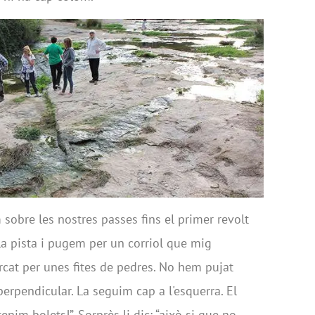
 sobre les nostres passes fins el primer revolt
la pista i pugem per un corriol que mig
rcat per unes fites de pedres. No hem pujat
erpendicular. La seguim cap a l'esquerra. El
nim bolets!”. Sorprès li dic: “això si que no