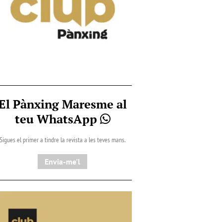
El Pànxing Maresme al
teu WhatsApp
Sigues el primer a tindre la revista a les teves mans.
Envia-me'l