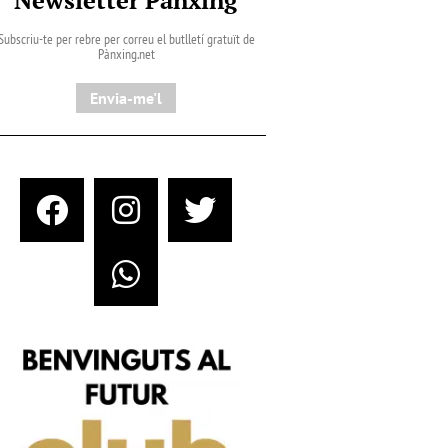
Subscriu-te per rebre per correu el butlletí gratuït de
Pànxing.net​
Envia-me'l