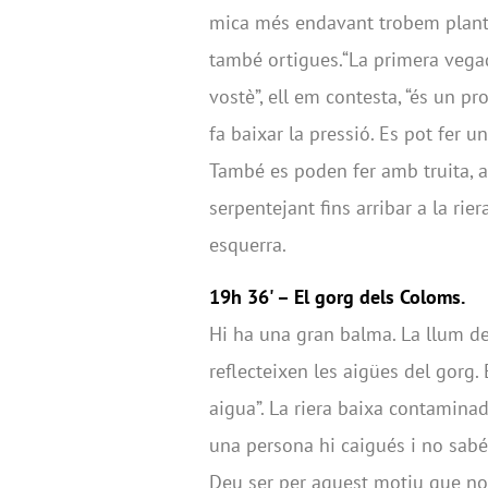
mica més endavant trobem plante
també ortigues.“La primera vegad
vostè”, ell em contesta, “és un p
fa baixar la pressió. Es pot fer u
També es poden fer amb truita, a
serpentejant fins arribar a la rie
esquerra.
19h 36' – El gorg dels Coloms.
Hi ha una gran balma. La llum de 
reflecteixen les aigües del gorg.
aigua”. La riera baixa contaminada
una persona hi caigués i no sabés
Deu ser per aquest motiu que no