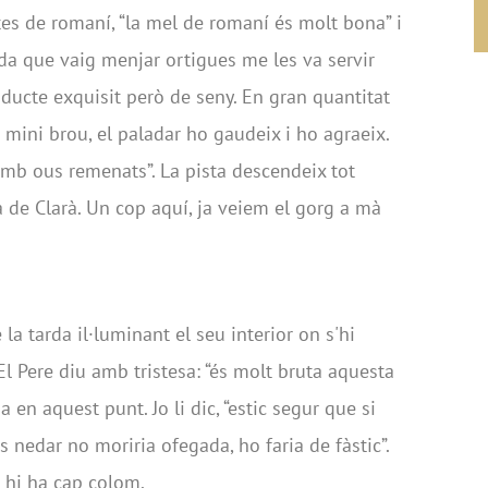
s de romaní, “la mel de romaní és molt bona” i
a que vaig menjar ortigues me les va servir
roducte exquisit però de seny. En gran quantitat
n mini brou, el paladar ho gaudeix i ho agraeix.
mb ous remenats”. La pista descendeix tot
ra de Clarà. Un cop aquí, ja veiem el gorg a mà
la tarda il·luminant el seu interior on s'hi
 El Pere diu amb tristesa: “és molt bruta aquesta
 en aquest punt. Jo li dic, “estic segur que si
 nedar no moriria ofegada, ho faria de fàstic”.
 hi ha cap colom.