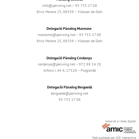
info@panxing.net – 93 753 27 08
Enric Morera 25, 08339 – Vilassar de Dalt
Delegació Pànxing Maresme
maresme@panxing.net – 93 753 27 08
Enric Morera 25, 08339 – Vilassar de Dalt
Delegació Pànxing Cerdanya
cerdanya@panxing.net – 972 88 24 28
Alfons I, 44 A, 17520 – Puigcerdà
Delegació Pànxing Berguedà
bergueda@panxing.net
93 753 27 08
Associat a l'àrea digital
Web auditada per OJD Interactive