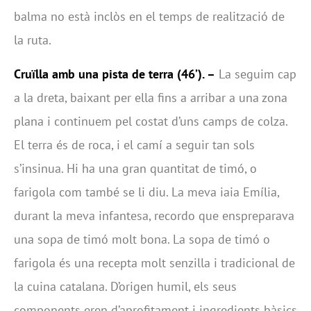
balma no està inclòs en el temps de realització de
la ruta.
Cruïlla amb una pista de terra (46’). –
La seguim cap
a la dreta, baixant per ella fins a arribar a una zona
plana i continuem pel costat d’uns camps de colza.
El terra és de roca, i el camí a seguir tan sols
s’insinua. Hi ha una gran quantitat de timó, o
farigola com també se li diu. La meva iaia Emília,
durant la meva infantesa, recordo que enspreparava
una sopa de timó molt bona. La sopa de timó o
farigola és una recepta molt senzilla i tradicional de
la cuina catalana. D’origen humil, els seus
components eren d’aprofitament i ingredients bàsics