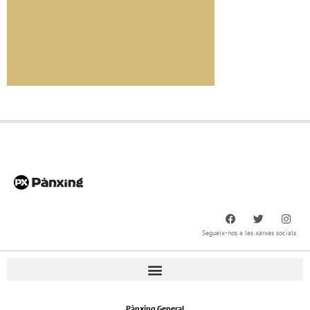
Segueix-nos a les xarxes socials
Pànxing General