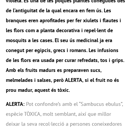
violeta. És una de les poques plantes conegudes des
de l’antiguitat de la qual encara en fem ús. Les
branques eren aprofitades per fer xiulets i flautes i
les flors com a planta decorativa i repel·lent de
mosquits a les cases. El seu ús medicinal ja era
conegut per egipcis, grecs i romans. Les infusions
de les flors era usada per curar refredats, tos i grips.
Amb els fruits madurs es preparaven sucs,
melmelades i salses, però ALERTA, si el fruit no és
prou madur, aquest és tòxic.
ALERTA:
Pot confondre’s amb el “Sambucus ebulus”,
espècie TÒXICA, molt semblant, així que millor
deixar la seva recol·lecció a persones coneixedores