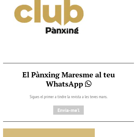
El Pànxing Maresme al teu
WhatsApp
Sigues el primer a tindre la revista a les teves mans.
Envia-me'l