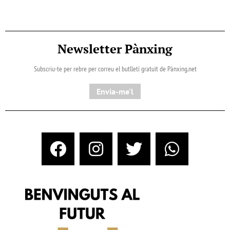
Newsletter Pànxing
Subscriu-te per rebre per correu el butlletí gratuït de Pànxing.net​
Envia-me'l