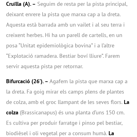
Cruïlla (A). –
Seguim de resta per la pista principal,
deixant enrere la pista que marxa cap a la dreta.
Aquesta està barrada amb un vailet i al seu terra i
creixent herbes. Hi ha un parell de cartells, en un
posa “Unitat epidemiològica bovina” i a l’altre
“Explotació ramadera. Bestiar boví lliure”. Farem
servir aquesta pista per retornar.
Bifurcació
(26’). –
Agafem la pista que marxa cap a
la dreta. Fa goig mirar els camps plens de plantes
de colza, amb el groc llampant de les seves flors.
La
colza
(Brassicanapus) és una planta d’uns 150 cm.
Es cultiva per produir farratge i pinso pel bestiar,
biodièsel i oli vegetal per a consum humà.
La