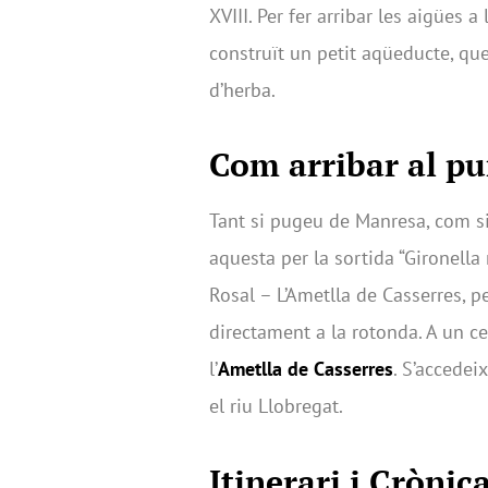
XVIII. Per fer arribar les aigües 
construït un petit aqüeducte, q
d’herba.
Com arribar al pu
Tant si pugeu de Manresa, com si
aquesta per la sortida “Gironella 
Rosal – L’Ametlla de Casserres, pe
directament a la rotonda. A un ce
l’
Ametlla de Casserres
. S’accedei
el riu Llobregat.
Itinerari i Crònic