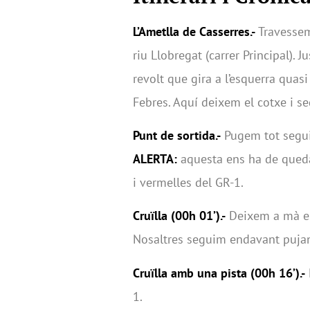
L’Ametlla de Casserres.-
Travessem 
riu Llobregat (carrer Principal). J
revolt que gira a l’esquerra quasi
Febres. Aquí deixem el cotxe i s
Punt de sortida.-
Pugem tot seguin
ALERTA:
aquesta ens ha de qued
i vermelles del GR-1.
Cruïlla (00h 01’).-
Deixem a mà esq
Nosaltres seguim endavant pujant 
Cruïlla amb una pista (00h 16’).-
1.