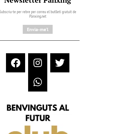
Subscriu-te per rebre per correu el butlletí gratuït de
Pànxing.net​
Envia-me'l