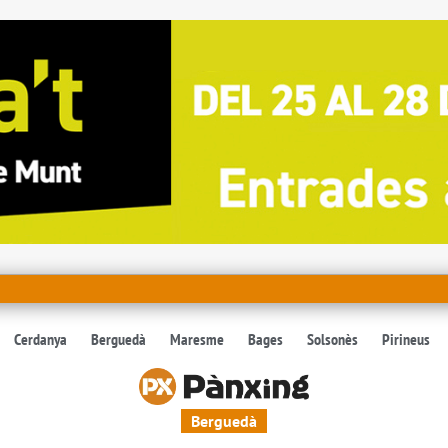
Cerdanya
Berguedà
Maresme
Bages
Solsonès
Pirineus
Berguedà