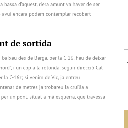
a la bassa d’aquest, riera amunt va haver de ser
ue avui encara podem contemplar recobert
nt de sortida
 baixeu des de Berga, per la C-16, heu de deixar
nord”, i un cop a la rotonda, seguir direcció Cal
r la C-16z; si venim de Vic, ja entreu
ntenar de metres ja trobareu la cruïlla a
x per un pont, situat a mà esquerra, que travessa
a