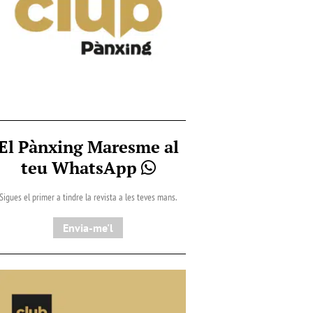
El Pànxing Maresme al
teu WhatsApp
Sigues el primer a tindre la revista a les teves mans.
Envia-me'l