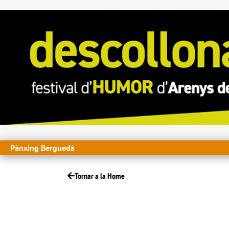
Pànxing Berguedà
Tornar a la Home