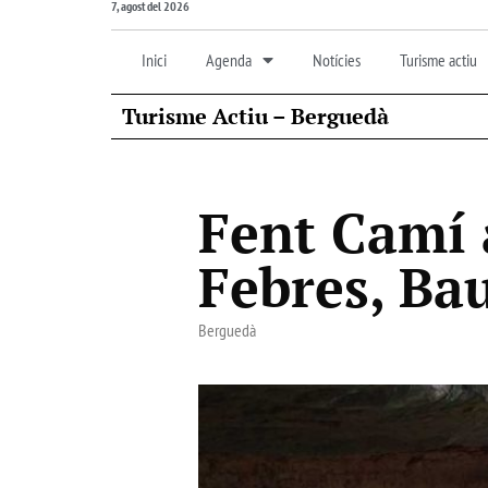
7, agost del 2026
Inici
Agenda
Notícies
Turisme actiu
Turisme Actiu – Berguedà
Fent Camí 
Febres, Bau
Berguedà