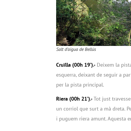
Salt d’aigua de Bellús
Cruïlla (00h 19’).-
Deixem la pista
esquerra, deixant de seguir a par
per la pista principal.
Riera (00h 21’).-
Tot just travesse
un corriol que surt a mà dreta. P
i puguem riera amunt. Aquesta e