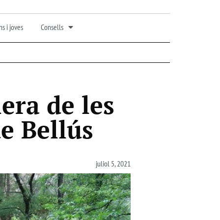
s i joves
Consells
era de les
e Bellús
juliol 5, 2021