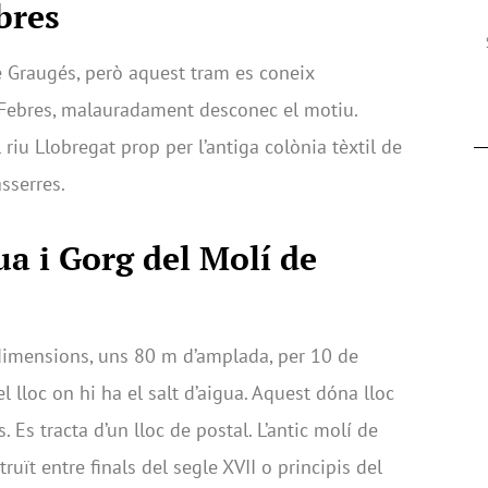
bres
 de Graugés, però aquest tram es coneix
 Febres, malauradament desconec el motiu.
riu Llobregat prop per l’antiga colònia tèxtil de
sserres.
ua i Gorg del Molí de
dimensions, uns 80 m d’amplada, per 10 de
l lloc on hi ha el salt d’aigua. Aquest dóna lloc
 Es tracta d’un lloc de postal. L’antic molí de
ruït entre finals del segle XVII o principis del