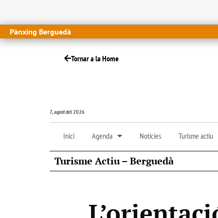
Pànxing Berguedà
Tornar a la Home
7, agost del 2026
Inici
Agenda
Notícies
Turisme actiu
Turisme Actiu – Berguedà
L’orientaci