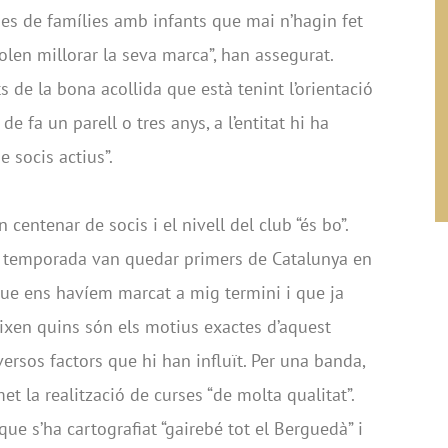
es de famílies amb infants que mai n’hagin fet
volen millorar la seva marca”, han assegurat.
s de la bona acollida que està tenint l’orientació
e fa un parell o tres anys, a l’entitat hi ha
 socis actius”.
centenar de socis i el nivell del club “és bo”.
a temporada van quedar primers de Catalunya en
 que ens havíem marcat a mig termini i que ja
ixen quins són els motius exactes d’aquest
ersos factors que hi han influït. Per una banda,
et la realització de curses “de molta qualitat”.
e s’ha cartografiat “gairebé tot el Berguedà” i