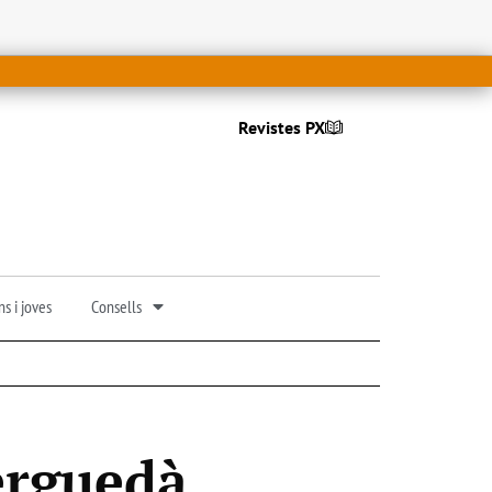
Revistes PX
s i joves
Consells
Berguedà