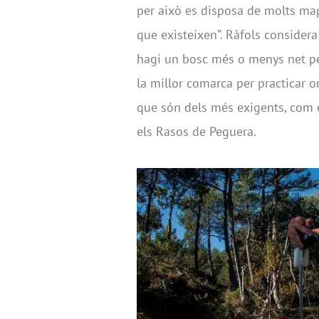
per això es disposa de molts mape
que existeixen”. Ràfols considera
hagi un bosc més o menys net per
la millor comarca per practicar 
que són dels més exigents, com e
els Rasos de Peguera.