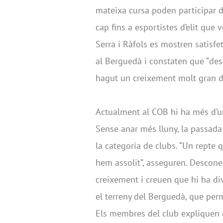
mateixa cursa poden participar d
cap fins a esportistes d’elit que 
Serra i Ràfols es mostren satisfet
al Berguedà i constaten que “des d
hagut un creixement molt gran de
Actualment al COB hi ha més d’un 
Sense anar més lluny, la passad
la categoria de clubs. “Un repte
hem assolit”, asseguren. Descone
creixement i creuen que hi ha div
el terreny del Berguedà, que perm
Els membres del club expliquen qu