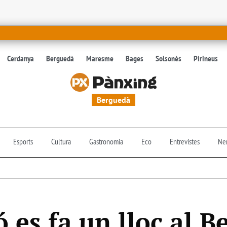
Cerdanya
Berguedà
Maresme
Bages
Solsonès
Pirineus
Berguedà
Esports
Cultura
Gastronomia
Eco
Entrevistes
Nen
ó es fa un lloc al 