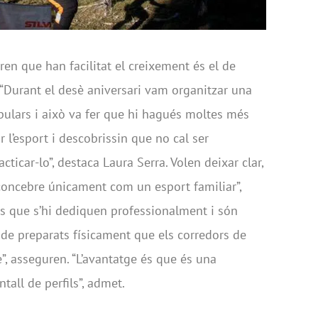
ren que han facilitat el creixement és el de
i: “Durant el desè aniversari vam organitzar una
pulars i això va fer que hi hagués moltes més
r l’esport i descobrissin que no cal ser
ticar-lo”, destaca Laura Serra. Volen deixar clar,
 concebre únicament com un esport familiar”,
es que s’hi dediquen professionalment i són
 de preparats físicament que els corredors de
”, asseguren. “L’avantatge és que és una
tall de perfils”, admet.