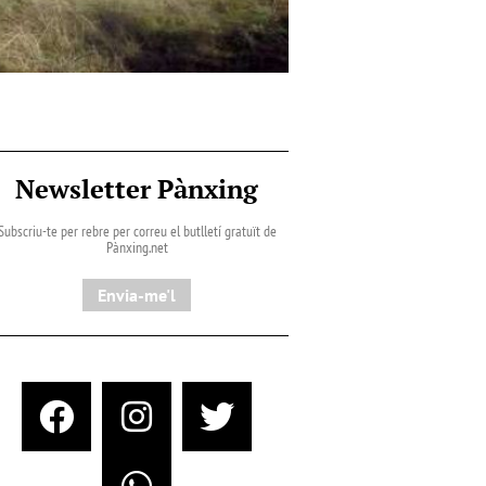
Newsletter Pànxing
Subscriu-te per rebre per correu el butlletí gratuït de
Pànxing.net​
Envia-me'l