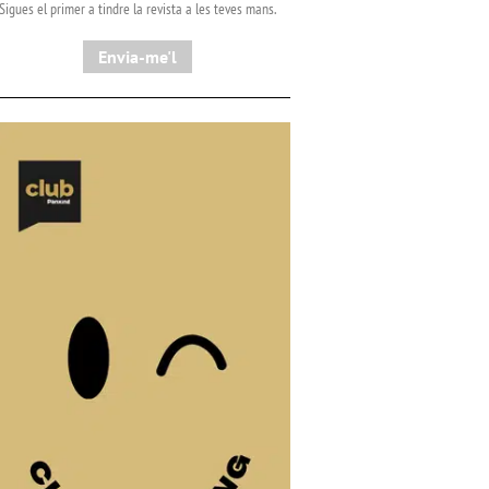
Sigues el primer a tindre la revista a les teves mans.
Envia-me'l