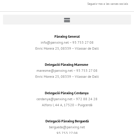
Segueix-nos a les xarxes socials
Pànxing General
info@panxing.net – 93 753 27 08
Enric Morera 25, 08339 – Vilassar de Dalt
Delegació Pànxing Maresme
maresme@panxing.net – 93 753 27 08
Enric Morera 25, 08339 – Vilassar de Dalt
Delegació Pànxing Cerdanya
cerdanya@panxing.net – 972 88 24 28
Alfons I, 44 A, 17520 – Puigcerdà
Delegació Pànxing Berguedà
bergueda@panxing.net
93 753 27 08