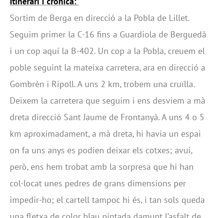
Itinerari i crònica:
Sortim de Berga en direcció a la Pobla de Lillet.
Seguim primer la C-16 fins a Guardiola de Berguedà
i un cop aquí la B-402. Un cop a la Pobla, creuem el
poble seguint la mateixa carretera, ara en direcció a
Gombrèn i Ripoll. A uns 2 km, trobem una cruïlla.
Deixem la carretera que seguim i ens desviem a mà
dreta direcció Sant Jaume de Frontanyà. A uns 4 o 5
km aproximadament, a mà dreta, hi havia un espai
on fa uns anys es podien deixar els cotxes; avui,
però, ens hem trobat amb la sorpresa que hi han
col·locat unes pedres de grans dimensions per
impedir-ho; el cartell tampoc hi és, i tan sols queda
una fletxa de color blau pintada damunt l’asfalt de