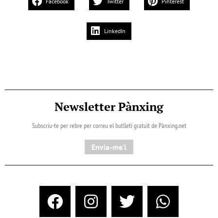
Facebook
Twitter
Pinterest
LinkedIn
Newsletter Pànxing
Subscriu-te per rebre per correu el butlletí gratuït de Pànxing.net​
Envia-me'l