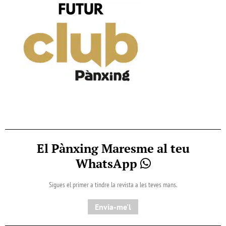
El Pànxing Maresme al teu
WhatsApp
Sigues el primer a tindre la revista a les teves mans.
Envia-me'l