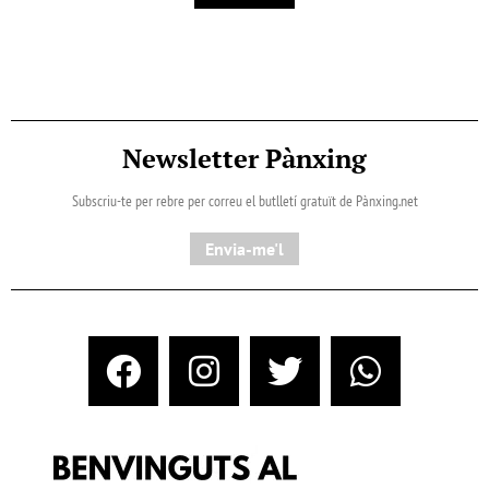
Newsletter Pànxing
Subscriu-te per rebre per correu el butlletí gratuït de Pànxing.net​
Envia-me'l