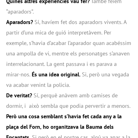
Quines altres experiències vau fer?
També fèiem
“aparadors”.
Aparadors?
Sí, havíem fet dos aparadors vivents. A
partir d’una mica de guió interpretàvem. Per
exemple, s’havia d’acabar l’aparador quan acabéssim
una ampolla de vi, mentre els personatges s’anaven
interrelacionant. La gent passava i es parava a
mirar-nos.
És una idea original.
Si, però una vegada
va acabar venint la policia.
De veritat?
Sí, perquè anàvem amb camises de
dormir, i això sembla que podia pervertir a menors.
Però una cosa semblant s’havia fet cada any a la
plaça del Forn, ho organitzava la Bauma dels
Encantats.
Si però en el nostre cas, algú va anar a la