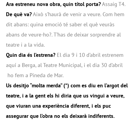
Ara estreneu nova obra, quin títol porta?
Assaig T4.
De què va?
Això s’haurà de venir a veure. Com hem
dit abans: quina emoció té saber el què veuràs
abans de veure-ho?. T’has de deixar sorprendre al
teatre i a la vida.
Quin dia és l’estrena?
El dia 9 i 10 d’abril estrenem
aquí a Berga, al Teatre Municipal, i el dia 30 d’abril
ho fem a Pineda de Mar.
Us desitjo “molta merda” (*) com es diu en l’argot del
teatre, i a la gent els hi diria que us vingui a veure,
que viuran una experiència diferent, i els puc
assegurar que l’obra no els deixarà indiferents.