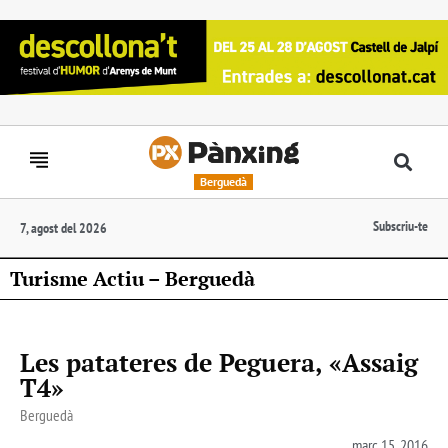
Berguedà
Subscriu-te
7, agost del 2026
Turisme Actiu – Berguedà
Les patateres de Peguera, «Assaig
T4»
Berguedà
març 15, 2016