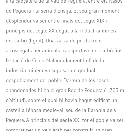
a la capçalera de la vall de Peguera, entre els Rasos
de Peguera i la serra d’Ensija. El seu gran moment
d’esplendor va ser entre finals del segle XIX i
principis del segle XX degut a la indústria minera
del carbó (lignit). Una xarxa de petits trens
arrossegats per animals transportaven el carbó fins
l’estació de Cercs. Malauradament la fi de la
indústria minera va suposar un gradual
despoblament del poble. Darrera de les cases
abandonades hi ha el gran Roc de Peguera (1.703 m.
d’altitud), sobre el qual hi havia hagut edificat un
castell a l’época medieval, seu de la Baronia dels
Peguera. A principis del segle XXI tot el poble va ser
comprat per un xeic àrab per construir un gran