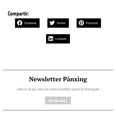
Compartir:
Facebook
Twitter
Pinterest
LinkedIn
Newsletter Pànxing
Subscriu-te per rebre per correu el butlletí gratuït de Pànxing.net​
Envia-me'l