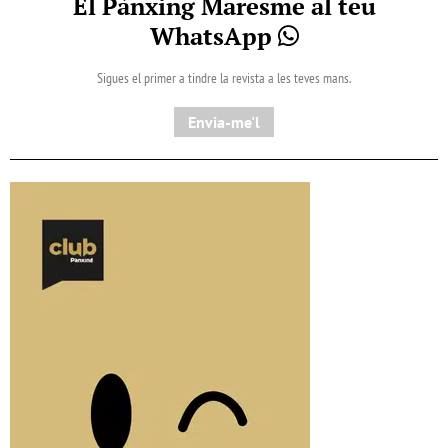
El Pànxing Maresme al teu
WhatsApp
Sigues el primer a tindre la revista a les teves mans.
Envia-me'l