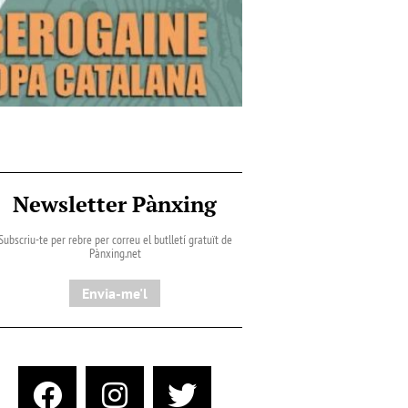
Newsletter Pànxing
Subscriu-te per rebre per correu el butlletí gratuït de
Pànxing.net​
Envia-me'l