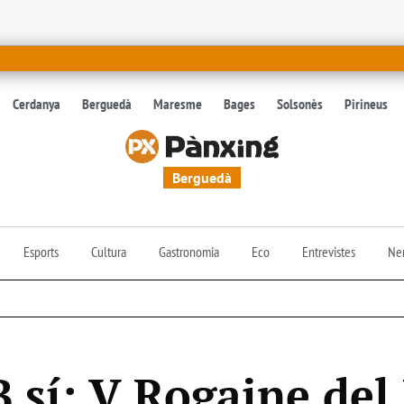
Cerdanya
Berguedà
Maresme
Bages
Solsonès
Pirineus
Berguedà
Esports
Cultura
Gastronomia
Eco
Entrevistes
Nen
 sí: V Rogaine del