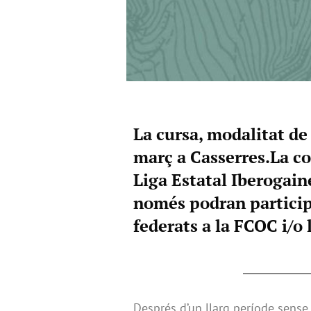
La cursa, modalitat de 
març a Casserres.La co
Liga Estatal Iberogain
només podran particip
federats a la FCOC i/o
Després d’un llarg període sense 