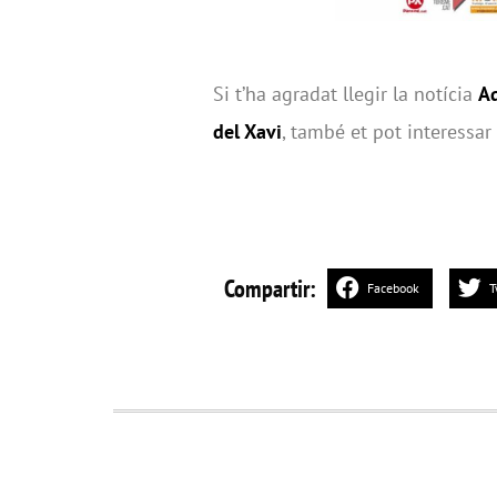
Si t’ha agradat llegir la notícia
Aq
del Xavi
, també et pot interessar
Compartir:
Facebook
T