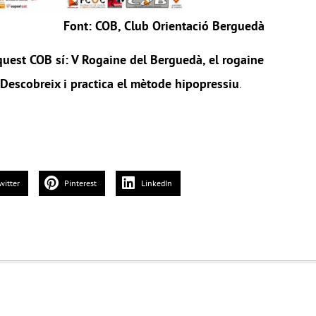
Font: COB, Club Orientació Berguedà
uest COB sí: V Rogaine del Berguedà, el rogaine
Descobreix i practica el mètode hipopressiu
.
witter
Pinterest
LinkedIn