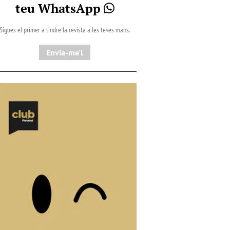
teu WhatsApp
Sigues el primer a tindre la revista a les teves mans.
Envia-me'l