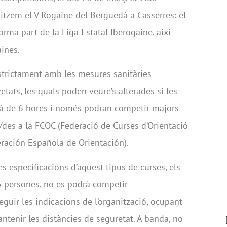
tzem el V Rogaine del Berguedà a Casserres: el
orma part de la Liga Estatal Iberogaine, així
ines.
estrictament amb les mesures sanitàries
etats, les quals poden veure’s alterades si les
erà de 6 hores i només podran competir majors
/des a la FCOC (Federació de Curses d’Orientació
ración Española de Orientación).
les especificacions d’aquest tipus de curses, els
 5 persones, no es podrà competir
eguir les indicacions de l’organització, ocupant
antenir les distàncies de seguretat. A banda, no