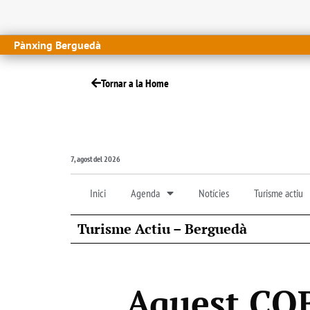
Pànxing Berguedà
Tornar a la Home
7, agost del 2026
Inici
Agenda
Notícies
Turisme actiu
Turisme Actiu – Berguedà
Aquest COB