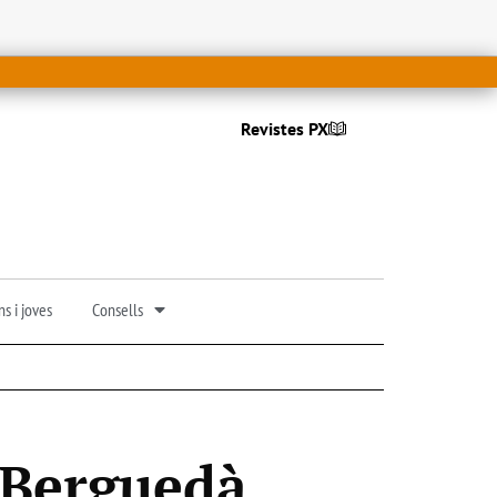
Revistes PX
s i joves
Consells
 Berguedà,