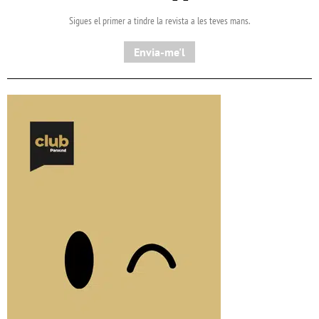
Sigues el primer a tindre la revista a les teves mans.
Envia-me'l