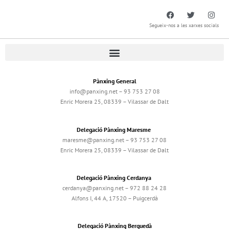
Segueix-nos a les xarxes socials
Pànxing General
info@panxing.net – 93 753 27 08
Enric Morera 25, 08339 – Vilassar de Dalt
Delegació Pànxing Maresme
maresme@panxing.net – 93 753 27 08
Enric Morera 25, 08339 – Vilassar de Dalt
Delegació Pànxing Cerdanya
cerdanya@panxing.net – 972 88 24 28
Alfons I, 44 A, 17520 – Puigcerdà
Delegació Pànxing Berguedà