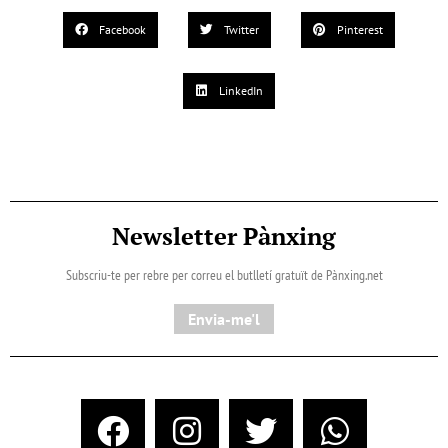
Facebook
Twitter
Pinterest
LinkedIn
Newsletter Pànxing
Subscriu-te per rebre per correu el butlletí gratuït de Pànxing.net​
Envia-me'l