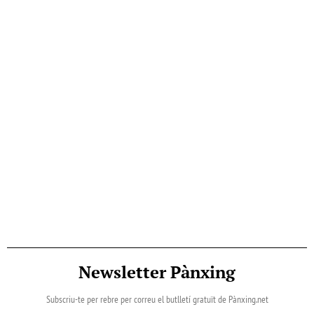
Newsletter Pànxing
Subscriu-te per rebre per correu el butlletí gratuït de Pànxing.net​