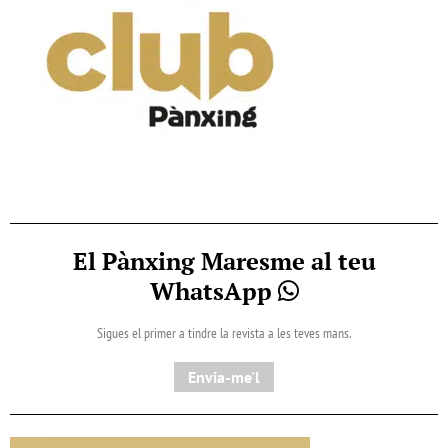
El Pànxing Maresme al teu
WhatsApp
Sigues el primer a tindre la revista a les teves mans.
Envia-me'l