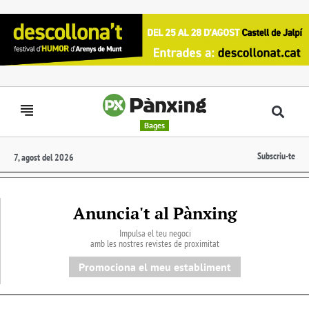
Bages
Subscriu-te
7, agost del 2026
Anuncia't al Pànxing
Impulsa el teu negoci
amb les nostres revistes de proximitat
Promociona el meu establiment