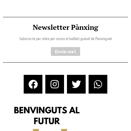
Newsletter Pànxing
Subscriu-te per rebre per correu el butlletí gratuït de Pànxing.net​
Envia-me'l