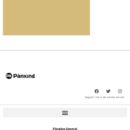
Segueix-nos a les xarxes socials
Pànxing General