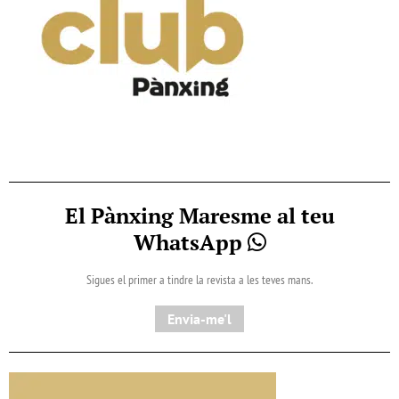
El Pànxing Maresme al teu
WhatsApp
Sigues el primer a tindre la revista a les teves mans.
Envia-me'l