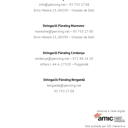
info@panxing.net – 93 753 27 08
Enric Morera 25, 08339 – Vilassar de Dalt
Delegació Pànxing Maresme
maresme@panxing.net – 93 753 27 08
Enric Morera 25, 08339 – Vilassar de Dalt
Delegació Pànxing Cerdanya
cerdanya@panxing.net – 972 88 24 28
Alfons I, 44 A, 17520 – Puigcerdà
Delegació Pànxing Berguedà
bergueda@panxing.net
93 753 27 08
Associat a l'àrea digital
Web auditada per OJD Interactive