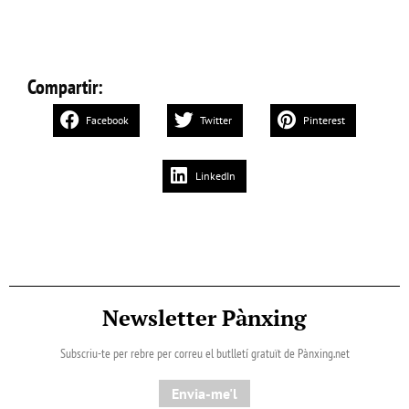
Compartir:
Facebook
Twitter
Pinterest
LinkedIn
Newsletter Pànxing
Subscriu-te per rebre per correu el butlletí gratuït de Pànxing.net​
Envia-me'l