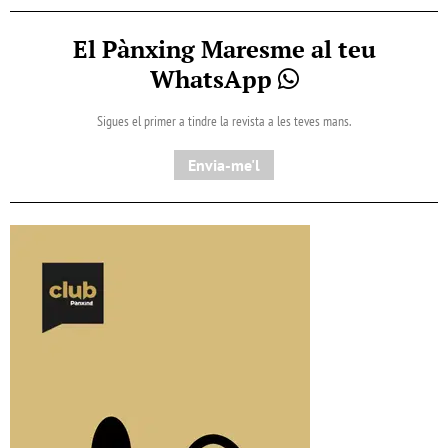
El Pànxing Maresme al teu
WhatsApp
Sigues el primer a tindre la revista a les teves mans.
Envia-me'l