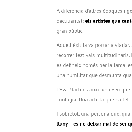
A diferència d’altres èpoques i g
peculiaritat:
els artistes que can
gran públic.
Aquell èxit la va portar a viatjar,
recórrer festivals multitudinaris.
es defineix només per la fama: es 
una humilitat que desmunta qual
L’Eva Martí és això: una veu que
contagia. Una artista que ha fet h
I sobretot, una persona que, qua
lluny —és no deixar mai de ser qu