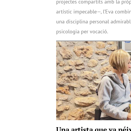
projectes compartits amb la pr
artístic impecable—, l’Eva combi
una disciplina personal admirable
psicologia per vocació.
Una artista que va néi