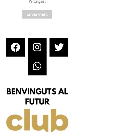
Pànxing.net​
Envia-me'l