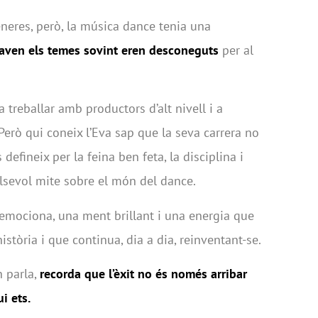
èneres, però, la música dance tenia una
taven els temes sovint eren desconeguts
per al
 a treballar amb productors d’alt nivell i a
 Però qui coneix l’Eva sap que la seva carrera no
defineix per la feina ben feta, la disciplina i
sevol mite sobre el món del dance.
 emociona, una ment brillant i una energia que
istòria i que continua, dia a dia, reinventant-se.
n parla,
recorda que l’èxit no és només arribar
i ets.