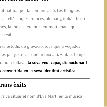
tat natural per la comunicació. Les llengües
castellà, anglès, francès, alemany, italià i fins i
 més, la música era present molt abans que
at real.
ava estudis de gravació, tot i que a vegades
s per justificar què hi feia allí. Amb el temps,
 no li fallava:
la seva veu, capaç d’emocionar i
convertiria en la seva identitat artística.
grans èxits
ove
va situar el nom d’Eva Martí en la música