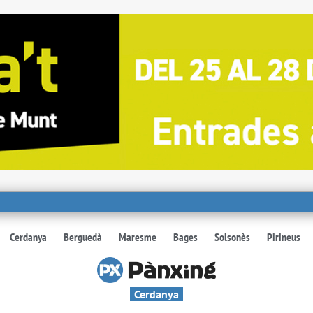
Cerdanya
Berguedà
Maresme
Bages
Solsonès
Pirineus
Cerdanya