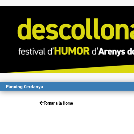
Pànxing Cerdanya
Tornar a la Home