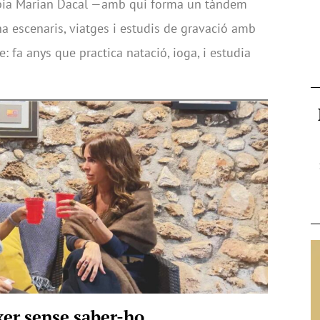
òpia Marian Dacal —amb qui forma un tàndem
na escenaris, viatges i estudis de gravació amb
: fa anys que practica natació, ioga, i estudia
xer sense saber-ho