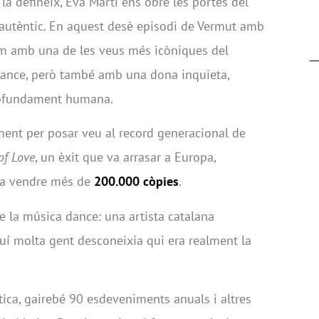
 la defineix, Eva Martí ens obre les portes del
autèntic. En aquest desè episodi de Vermut amb
em amb una de les veus més icòniques del
ance, però també amb una dona inquieta,
rofundament humana.
ment per posar veu al record generacional de
of Love
, un èxit que va arrasar a Europa,
va vendre més de
200.000 còpies
.
e la música dance: una artista catalana
quí molta gent desconeixia qui era realment la
ica, gairebé 90 esdeveniments anuals i altres