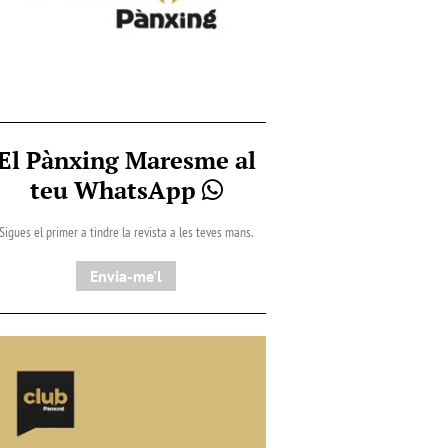
El Pànxing Maresme al
teu WhatsApp
Sigues el primer a tindre la revista a les teves mans.
Envia-me'l