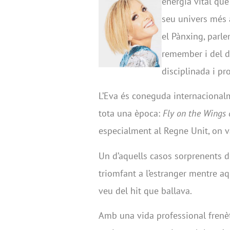
energia vital que
seu univers més 
el Pànxing, parl
remember i del d
disciplinada i p
L’Eva és coneguda internacional
tota una època:
Fly on the Wings 
especialment al Regne Unit, on 
Un d’aquells casos sorprenents d
triomfant a l’estranger mentre a
veu del hit que ballava.
Amb una vida professional frenèt