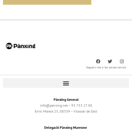
Segueix-nos a les xarxes socials
Pànxing General
info@panxing.net – 93 753 27 08
Enric Morera 25, 08339 – Vilassar de Dalt
Delegació Pànxing Maresme