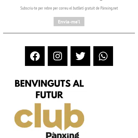
Subscriu-te per rebre per correu el butlletí gratuït de Pànxing.net​
Envia-me'l