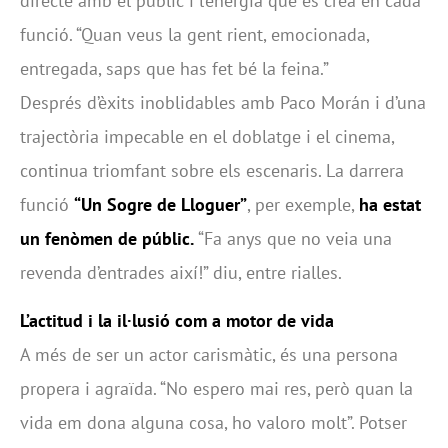
directe amb el públic i l’energia que es crea en cada
funció. “Quan veus la gent rient, emocionada,
entregada, saps que has fet bé la feina.”
Després d’èxits inoblidables amb Paco Morán i d’una
trajectòria impecable en el doblatge i el cinema,
continua triomfant sobre els escenaris. La darrera
funció
“Un Sogre de Lloguer”
, per exemple,
ha estat
un fenòmen de públic.
“Fa anys que no veia una
revenda d’entrades així!” diu, entre rialles.
L’actitud i la il·lusió com a motor de vida
A més de ser un actor carismàtic, és una persona
propera i agraïda. “No espero mai res, però quan la
vida em dona alguna cosa, ho valoro molt”. Potser