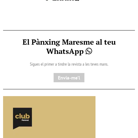
El Pànxing Maresme al teu
WhatsApp
Sigues el primer a tindre la revista a les teves mans.
Envia-me'l