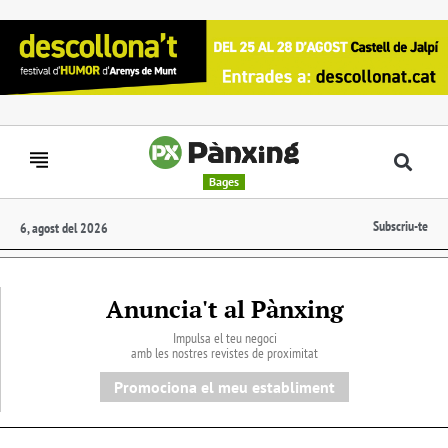
Bages
Subscriu-te
6, agost del 2026
Anuncia't al Pànxing
Impulsa el teu negoci
amb les nostres revistes de proximitat
Promociona el meu establiment