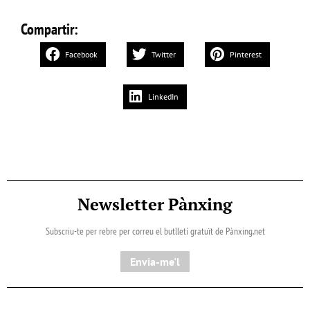
Compartir:
Facebook
Twitter
Pinterest
LinkedIn
Newsletter Pànxing
Subscriu-te per rebre per correu el butlletí gratuït de Pànxing.net​
Envia-me'l