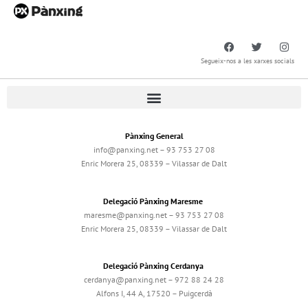
Segueix-nos a les xarxes socials
Pànxing General
info@panxing.net – 93 753 27 08
Enric Morera 25, 08339 – Vilassar de Dalt
Delegació Pànxing Maresme
maresme@panxing.net – 93 753 27 08
Enric Morera 25, 08339 – Vilassar de Dalt
Delegació Pànxing Cerdanya
cerdanya@panxing.net – 972 88 24 28
Alfons I, 44 A, 17520 – Puigcerdà