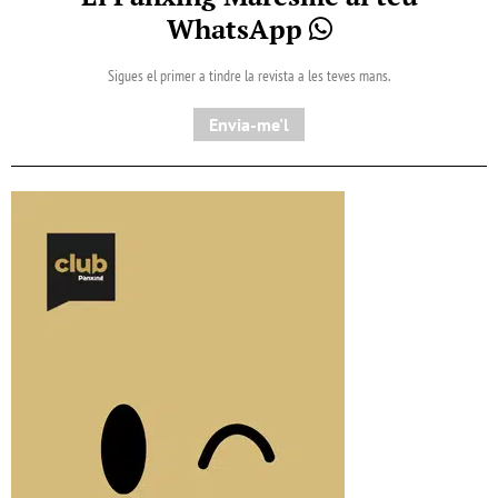
WhatsApp
Sigues el primer a tindre la revista a les teves mans.
Envia-me'l