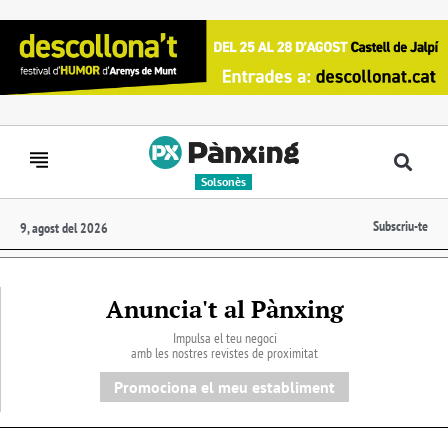
Solsonès
Subscriu-te
9, agost del 2026
Anuncia't al Pànxing
Impulsa el teu negoci
amb les nostres revistes de proximitat
Promociona el meu establiment