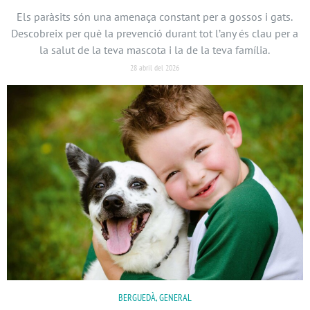
Els paràsits són una amenaça constant per a gossos i gats.
Descobreix per què la prevenció durant tot l’any és clau per a
la salut de la teva mascota i la de la teva família.
28 abril del 2026
BERGUEDÀ, GENERAL