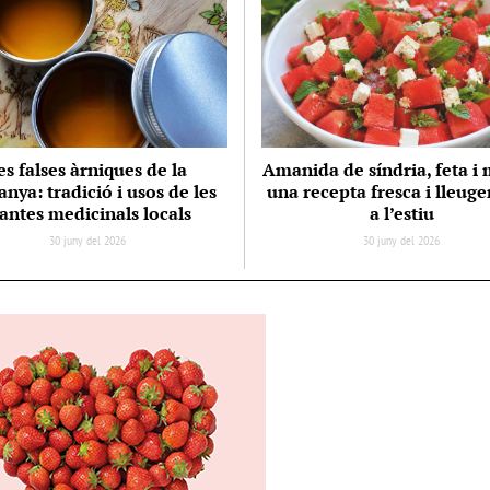
es falses àrniques de la
Amanida de síndria, feta i
nya: tradició i usos de les
una recepta fresca i lleuge
antes medicinals locals
a l’estiu
30 juny del 2026
30 juny del 2026