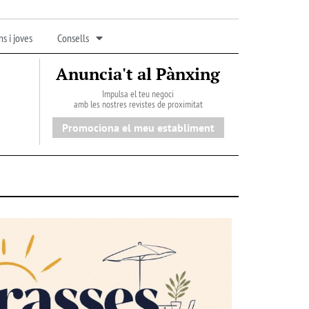
s i joves
Consells
Anuncia't al Pànxing
Impulsa el teu negoci
amb les nostres revistes de proximitat
Promociona el meu establiment