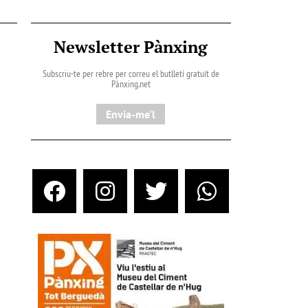
Newsletter Pànxing
Subscriu-te per rebre per correu el butlletí gratuït de
Pànxing.net​
Envia-me'l