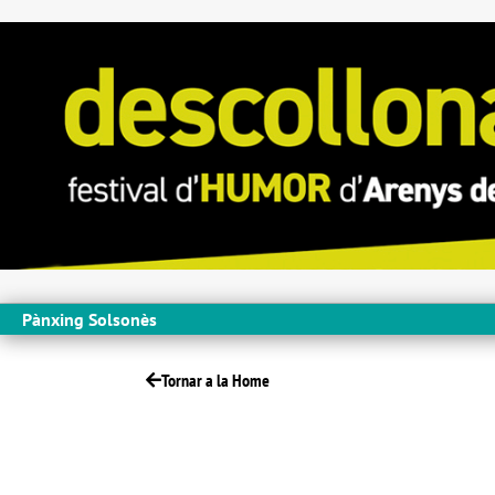
Pànxing Solsonès
Tornar a la Home