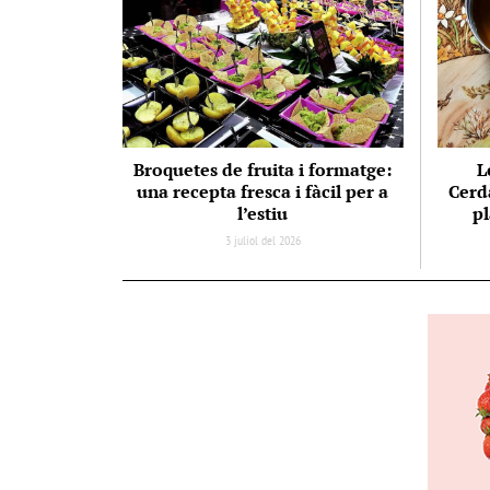
Broquetes de fruita i formatge:
L
una recepta fresca i fàcil per a
Cerda
l’estiu
pl
3 juliol del 2026