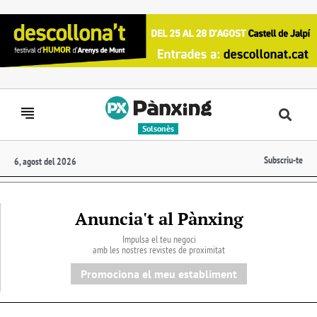
Solsonès
Subscriu-te
6, agost del 2026
Anuncia't al Pànxing
Impulsa el teu negoci
amb les nostres revistes de proximitat
Promociona el meu establiment