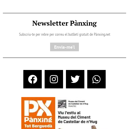
Newsletter Pànxing
Subscriu-te per rebre per correu el butlletí gratuït de Pànxing.net​
Envia-me'l