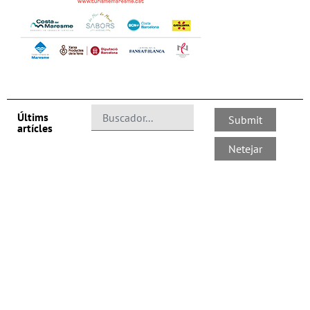
Últims
artícles