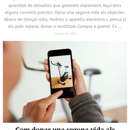
quantitat de deixalles que generem diàriament. Aquí tens
alguns consells pràctics: Dona una segona vida als objectes:
Abans de llençar roba, mobles o aparells electrònics, pensa si
els pots reparar, donar o reutilitzar. Compra a granel: Ev …
28 febrer del 2025
Com donar una segona vida als