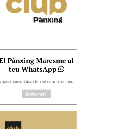
El Pànxing Maresme al
teu WhatsApp
Sigues el primer a tindre la revista a les teves mans.
Envia-me'l