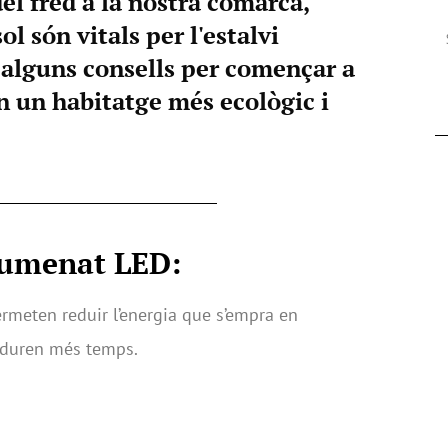
el fred a la nostra comarca,
ol són vitals per l'estalvi
'alguns consells per començar a
en un habitatge més ecològic i
llumenat LED:
meten reduir l’energia que s’empra en
 i duren més temps.