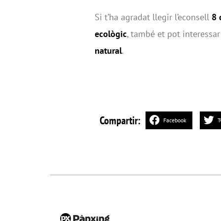
Si t’ha agradat llegir l’econsell
8 
ecològic
, també et pot interessar
natural
.
Compartir:
Facebook
T