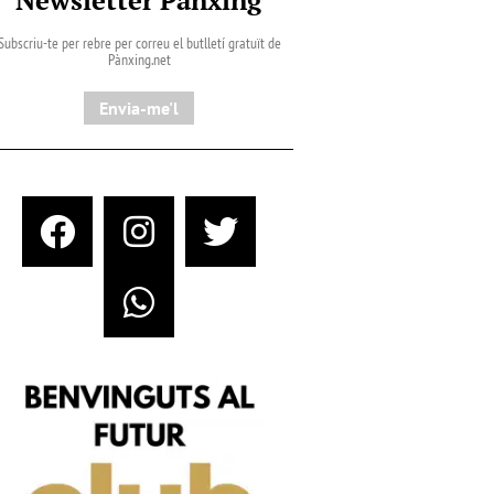
Subscriu-te per rebre per correu el butlletí gratuït de
Pànxing.net​
Envia-me'l