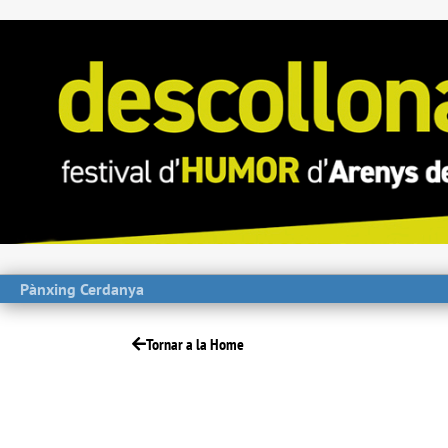
Pànxing Cerdanya
Tornar a la Home