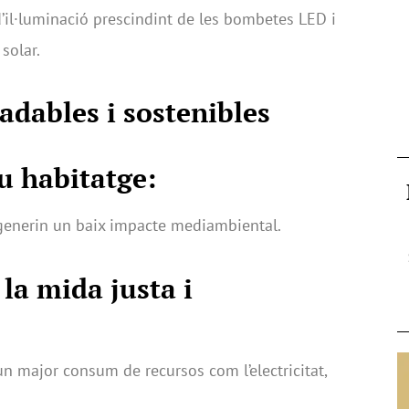
’il·luminació prescindint de les bombetes LED i
solar.
adables i sostenibles
eu habitatge:
 generin un baix impacte mediambiental.
 la mida justa i
 major consum de recursos com l’electricitat,