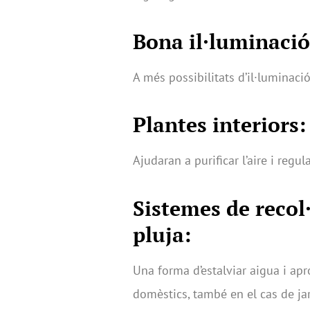
Bona il·luminació
A més possibilitats d’il·luminaci
Plantes interiors:
Ajudaran a purificar l’aire i regul
Sistemes de recol·
pluja:
Una forma d’estalviar aigua i apr
domèstics, també en el cas de jar