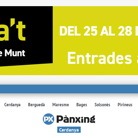
Cerdanya
Berguedà
Maresme
Bages
Solsonès
Pirineus
Cerdanya