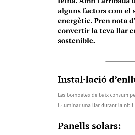
feina. Amb l'arribada d
alguns factors com el s
energètic. Pren nota d
convertir la teva llar 
sostenible.
Instal·lació d’en
Les bombetes de baix consum per
il·luminar una llar durant la nit
Panells solars: