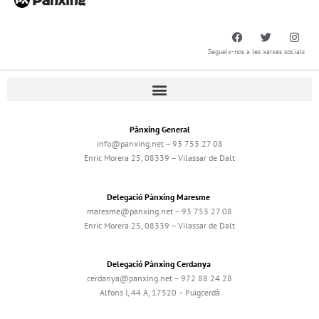
Segueix-nos a les xarxes socials
Pànxing General
info@panxing.net – 93 753 27 08
Enric Morera 25, 08339 – Vilassar de Dalt
Delegació Pànxing Maresme
maresme@panxing.net – 93 753 27 08
Enric Morera 25, 08339 – Vilassar de Dalt
Delegació Pànxing Cerdanya
cerdanya@panxing.net – 972 88 24 28
Alfons I, 44 A, 17520 – Puigcerdà