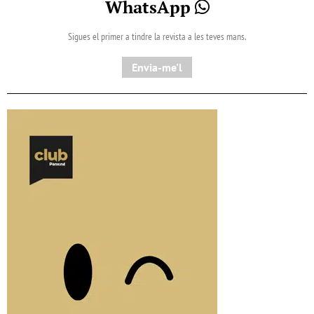
WhatsApp
Sigues el primer a tindre la revista a les teves mans.
Envia-me'l