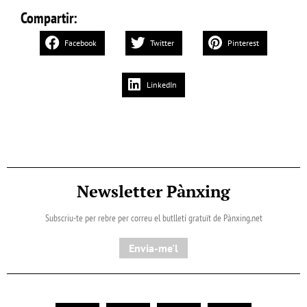
Compartir:
Facebook
Twitter
Pinterest
LinkedIn
Newsletter Pànxing
Subscriu-te per rebre per correu el butlletí gratuït de Pànxing.net​
Envia-me'l