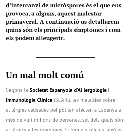
d’intercanvi de micròspores és el que ens
provoca, a alguns, aquest malestar
primaveral. A continuació us detallarem
quins són els principals símptomes i com
els podem alleugerir.
Un mal molt comú
Segons la
Societat Espanyola d’Al·lergologia i
Immunologia Clínica
(SEAIC), les malalties sobre
al·lèrgies causades pel pol·len afecten a Espanya a
més de vuit milions de persones, set dels quals són
al·lèrgics a les gramínies. Si fem els càlculs, això és