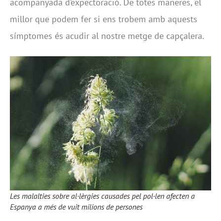
acompanyada d’expectoració. De totes maneres, el
millor que podem fer si ens trobem amb aquests
símptomes és acudir al nostre metge de capçalera.
Les malalties sobre al·lèrgies causades pel pol·len afecten a
Espanya a més de vuit milions de persones