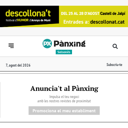
Solsonès
Subscriu-te
7, agost del 2026
Anuncia't al Pànxing
Impulsa el teu negoci
amb les nostres revistes de proximitat
Promociona el meu establiment