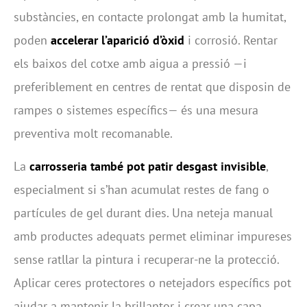
substàncies, en contacte prolongat amb la humitat,
poden
accelerar l’aparició d’òxid
i corrosió. Rentar
els baixos del cotxe amb aigua a pressió —i
preferiblement en centres de rentat que disposin de
rampes o sistemes específics— és una mesura
preventiva molt recomanable.
La
carrosseria també pot patir desgast invisible
,
especialment si s’han acumulat restes de fang o
partícules de gel durant dies. Una neteja manual
amb productes adequats permet eliminar impureses
sense ratllar la pintura i recuperar-ne la protecció.
Aplicar ceres protectores o netejadors específics pot
ajudar a mantenir la brillantor i crear una capa