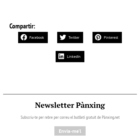
Compartir:
Facebook
Twitter
Pinterest
LinkedIn
Newsletter Pànxing
Subscriu-te per rebre per correu el butlletí gratuït de Pànxing.net​
Envia-me'l