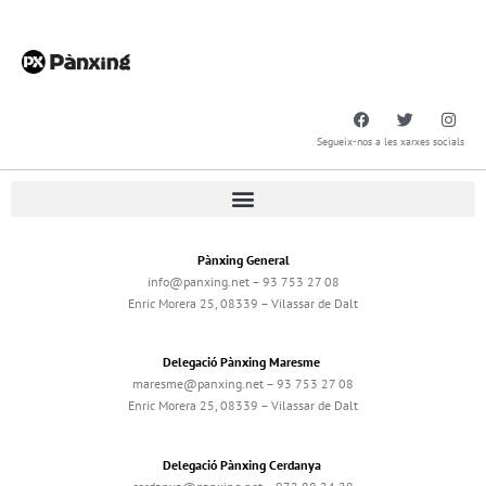
Segueix-nos a les xarxes socials
Pànxing General
info@panxing.net – 93 753 27 08
Enric Morera 25, 08339 – Vilassar de Dalt
Delegació Pànxing Maresme
maresme@panxing.net – 93 753 27 08
Enric Morera 25, 08339 – Vilassar de Dalt
Delegació Pànxing Cerdanya