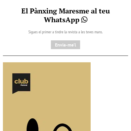
El Pànxing Maresme al teu
WhatsApp
Sigues el primer a tindre la revista a les teves mans.
Envia-me'l