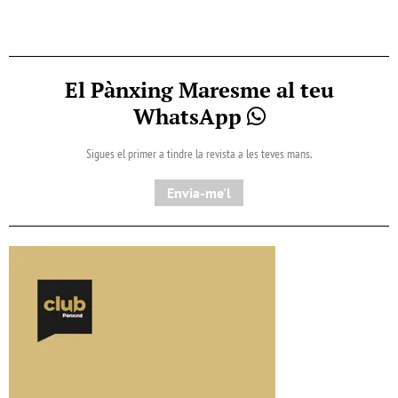
El Pànxing Maresme al teu
WhatsApp
Sigues el primer a tindre la revista a les teves mans.
Envia-me'l