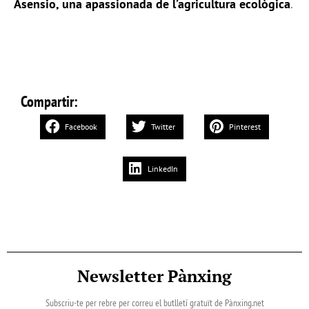
Asensio, una apassionada de l’agricultura ecològica
.
Compartir:
Facebook
Twitter
Pinterest
LinkedIn
Newsletter Pànxing
Subscriu-te per rebre per correu el butlletí gratuït de Pànxing.net​