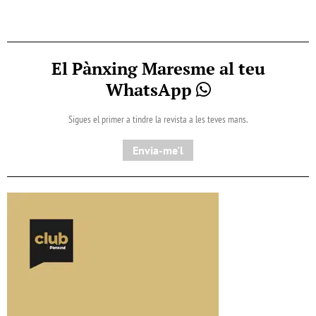
El Pànxing Maresme al teu
WhatsApp
Sigues el primer a tindre la revista a les teves mans.
Envia-me'l