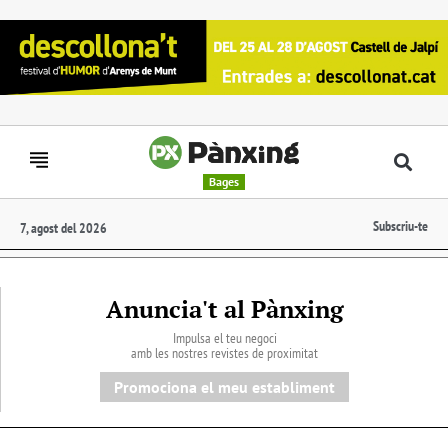
Bages
Subscriu-te
7, agost del 2026
Anuncia't al Pànxing
Impulsa el teu negoci
amb les nostres revistes de proximitat
Promociona el meu establiment