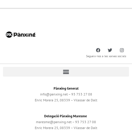
Segueix-nos a les xarxes socials
Pànxing General
info@panxing.net – 93 753 27 08
Enric Morera 25, 08339 – Vilassar de Dalt
Delegació Pànxing Maresme
maresme@panxing.net – 93 753 27 08
Enric Morera 25, 08339 – Vilassar de Dalt