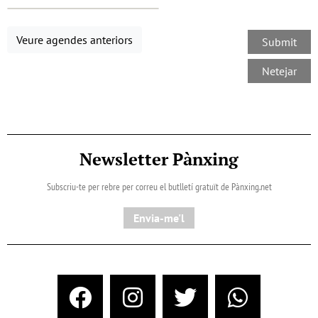
Veure agendes anteriors
Newsletter Pànxing
Subscriu-te per rebre per correu el butlletí gratuït de Pànxing.net​
Envia-me'l