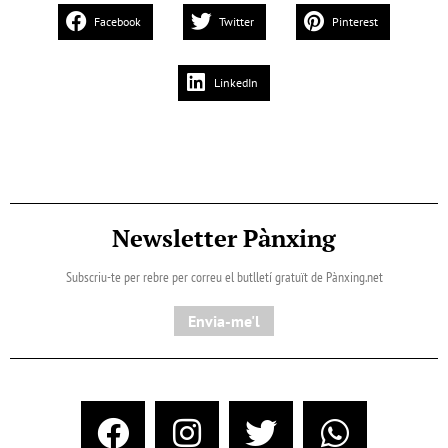
Facebook
Twitter
Pinterest
LinkedIn
Newsletter Pànxing
Subscriu-te per rebre per correu el butlletí gratuït de Pànxing.net​
Envia-me'l