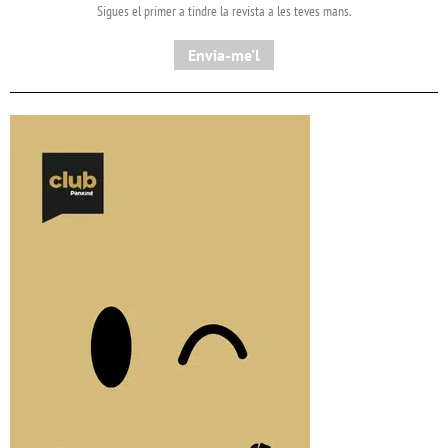
Sigues el primer a tindre la revista a les teves mans.
Envia-me'l