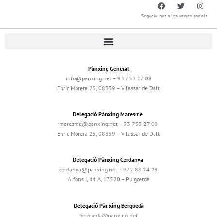
Segueix-nos a les xarxes socials
Pànxing General
info@panxing.net – 93 753 27 08
Enric Morera 25, 08339 – Vilassar de Dalt
Delegació Pànxing Maresme
maresme@panxing.net – 93 753 27 08
Enric Morera 25, 08339 – Vilassar de Dalt
Delegació Pànxing Cerdanya
cerdanya@panxing.net – 972 88 24 28
Alfons I, 44 A, 17520 – Puigcerdà
Delegació Pànxing Berguedà
bergueda@panxing.net