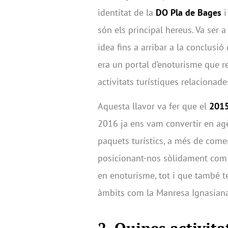
identitat de la
DO Pla de Bages
i
són els principal hereus. Va ser a
idea fins a arribar a la conclusió
era un portal d’enoturisme que rec
activitats turístiques relacionad
Aquesta llavor va fer que el
2015
2016 ja ens vam convertir en ag
paquets turístics, a més de comer
posicionant-nos sòlidament com 
en enoturisme, tot i que també 
àmbits com la Manresa Ignasiana,
2.
Quines activitat