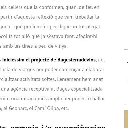
 els cellers que la conformen, quan, de fet, en
 partir d’aquesta reflexió que vam treballar la
 que el què podíem fer per lligar-ho tot plegat
ollís tot allò que ja s’estava fent, afegint-hi
es amb les tines a peu de vinya.
 iniciéssim el projecte de Bagesterradevins
, i el
ència de viatges per poder començar a elaborar
cialitzar activitats soltes. Lentament hem anat
una agència receptiva al Bages especialitzada
tenim una mirada més ampla per poder treballar
 el Geoparc, el Camí Oliba, etc.
s, serveis i/o experiències