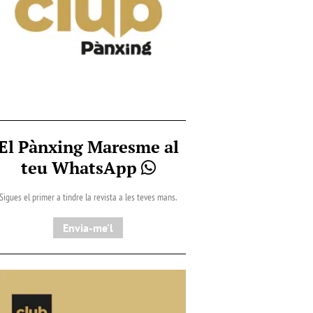
El Pànxing Maresme al
teu WhatsApp
Sigues el primer a tindre la revista a les teves mans.
Envia-me'l