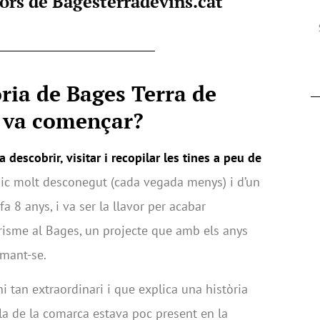
dors de Bagesterradevins.cat
òria de Bages Terra de
 va començar?
a descobrir, visitar i recopilar les tines a peu de
nic molt desconegut (cada vegada menys) i d’un
a 8 anys, i va ser la llavor per acabar
risme al Bages, un projecte que amb els anys
rmant-se.
tan extraordinari i que explica una història
ola de la comarca estava poc present en la