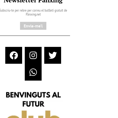
Subscriu-te per rebre per correu el butlletí gratuït de
Pànxing.net​
Envia-me'l