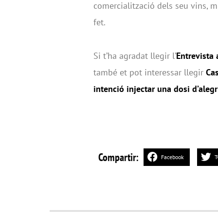
comercialització dels seu vins, 
fet.
Si t’ha agradat llegir l’
Entrevista 
també et pot interessar llegir
Cas
intenció injectar una dosi d’alegr
Compartir:
Facebook
T