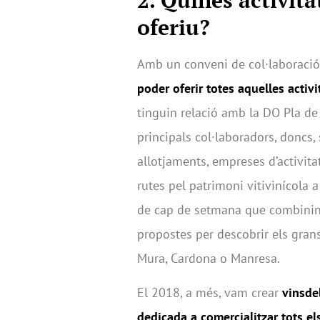
oferiu?
Amb un conveni de col·laboració 
poder oferir totes aquelles activi
tinguin relació amb la DO Pla de 
principals col·laboradors, doncs,
allotjaments, empreses d’activitats
rutes pel patrimoni vitivinícola a
de cap de setmana que combinin 
propostes per descobrir els gran
Mura, Cardona o Manresa.
El 2018, a més, vam crear
vinsde
dedicada a comercialitzar tots el