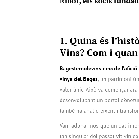
Ribot, els socis funda
1.
Quina és l’hist
Vins? Com i quan
Bagesterradevins neix de l’afició 
vinya del Bages
, un patrimoni ú
valor únic. Això va començar ara f
desenvolupant un portal d’enotu
també ha anat creixent i transfo
Vam adonar-nos que un patrimoni 
tan singular del passat vitiviníc