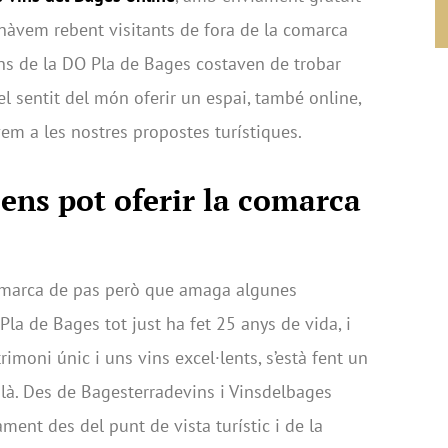
nàvem rebent visitants de fora de la comarca
s de la DO Pla de Bages costaven de trobar
el sentit del món oferir un espai, també online,
em a les nostres propostes turístiques.
ens pot oferir la comarca
omarca de pas però que amaga algunes
Pla de Bages tot just ha fet 25 anys de vida, i
imoni únic i uns vins excel·lents, s’està fent un
alà. Des de Bagesterradevins i Vinsdelbages
ent des del punt de vista turístic i de la