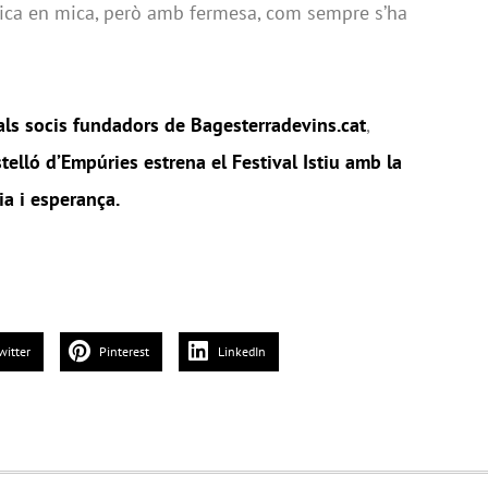
mica en mica, però amb fermesa, com sempre s’ha
als socis fundadors de Bagesterradevins.cat
,
telló d’Empúries estrena el Festival Istiu amb la
ia i esperança.
witter
Pinterest
LinkedIn